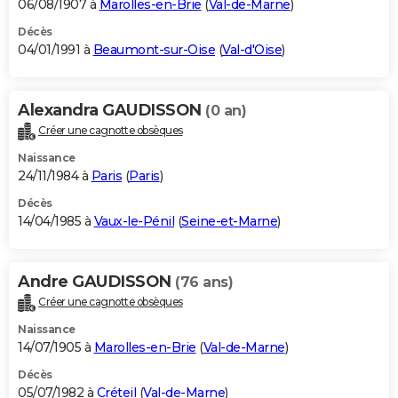
06/08/1907 à
Marolles-en-Brie
(
Val-de-Marne
)
Décès
04/01/1991 à
Beaumont-sur-Oise
(
Val-d'Oise
)
Alexandra GAUDISSON
(0 an)
Créer une cagnotte obsèques
Naissance
24/11/1984 à
Paris
(
Paris
)
Décès
14/04/1985 à
Vaux-le-Pénil
(
Seine-et-Marne
)
Andre GAUDISSON
(76 ans)
Créer une cagnotte obsèques
Naissance
14/07/1905 à
Marolles-en-Brie
(
Val-de-Marne
)
Décès
05/07/1982 à
Créteil
(
Val-de-Marne
)