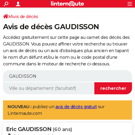
ACTUALITÉS
Connexion
S'inscrire
Avis de décès
Rechercher
Société
Education
Villes
Politique
Faits Divers
Monde
+
SPORT
Avis de décès GAUDISSON
Football
Cyclisme
Forum
Coupe du monde 2026
Tennis
Rugby
CULTURE
Accédez gratuitement sur cette page au carnet des décès des
TNT
Cinéma
Musique
Programme TV
Streaming
Sorties cinéma
+
GAUDISSON. Vous pouvez affiner votre recherche ou trouver
FINANCE
un avis de décès ou un avis d'obsèques plus ancien en tapant
Impôts
Immobilier
Banque
Crédit
Retraite
Epargne
Risques naturels par ville
Assurance
AUTO
le nom d'un défunt et/ou le nom ou le code postal d'une
commune dans le moteur de recherche ci-dessous.
Réserver un essai
Berlines
Forum auto
Essais
Citadines
SUV
+
HIGH-TECH
Meilleur smartphone
Ordinateurs
Guide high-tech
Mobiles
Internet
Jeux vidéo
+
BRICOLAGE
Aménagement intérieur
Cuisine
Jardinage
+
Forum
Extérieur
Salle de bains
Rangement
WEEK-END
Escapades
Expositions
Week-end nature
Guides de France
Patrimoine
Musées
+
LIFESTYLE
NOUVEAU :
publiez un
avis de décès gratuit
sur
Linternaute.com
Bien-être
Mode
+
Art de vivre
Loisirs
Modes de vie
SANTE
Eric GAUDISSON
Guide de la santé
Médicaments
+
Alimentation
Maladies
Sommeil
(60 ans)
VOYAGE