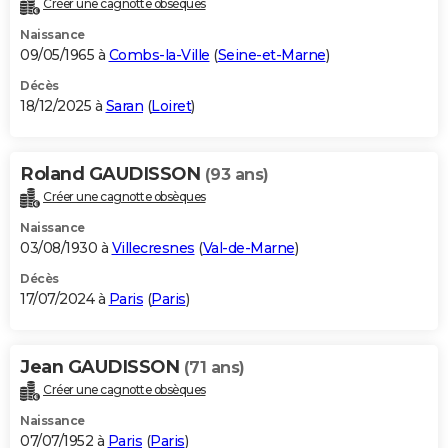
Créer une cagnotte obsèques
City break
Voyage de noces
Climat
Destinations
Voyage nature
Forum
+
PHOTO
Naissance
09/05/1965 à
Combs-la-Ville
(
Seine-et-Marne
)
GUIDES D'ACHAT
Décès
18/12/2025 à
Saran
(
Loiret
)
BONS PLANS
CARTE DE VOEUX
Roland GAUDISSON
(93 ans)
Carte Bonne année
Carte Pâques
Carte de Noël
Carte Saint-Valentin
Carte d'anniversaire
DICTIONNAIRE
Créer une cagnotte obsèques
Biographies
Expressions
Dictionnaire
Citations
Proverbes
PROGRAMME TV
Naissance
03/08/1930 à
Villecresnes
(
Val-de-Marne
)
COPAINS D'AVANT
Décès
17/07/2024 à
Paris
(
Paris
)
Se connecter
Collèges
Universités
Service militaire
S'inscrire
Lycées
Primaires
Entreprises
Avis de recherche
AVIS DE DÉCÈS
FORUM
Jean GAUDISSON
(71 ans)
Lifestyle
Sport
Television
Cinema
Bricolage
Culture
Auto
Voyage
Créer une cagnotte obsèques
Naissance
07/07/1952 à
Paris
(
Paris
)