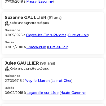
07/09/2018 à
Massy
(
Essonne
)
Suzanne GAULLIER
(91 ans)
Créer une cagnotte obsèques
Naissance
02/05/1926 à
Cloyes-les-Trois-Rivières
(
Eure-et-Loir
)
Décès
03/03/2018 à
Châteaudun
(
Eure-et-Loir
)
Jules GAULLIER
(99 ans)
Créer une cagnotte obsèques
Naissance
27/03/1918 à
Yvoy-le-Marron
(
Loir-et-Cher
)
Décès
06/02/2018 à
Lagardelle-sur-Lèze
(
Haute-Garonne
)