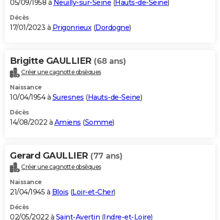
05/09/1958 à
Neuilly-sur-Seine
(
Hauts-de-Seine
)
Décès
17/01/2023 à
Prigonrieux
(
Dordogne
)
Brigitte GAULLIER
(68 ans)
Créer une cagnotte obsèques
Naissance
10/04/1954 à
Suresnes
(
Hauts-de-Seine
)
Décès
14/08/2022 à
Amiens
(
Somme
)
Gerard GAULLIER
(77 ans)
Créer une cagnotte obsèques
Naissance
21/04/1945 à
Blois
(
Loir-et-Cher
)
Décès
02/05/2022 à
Saint-Avertin
(
Indre-et-Loire
)