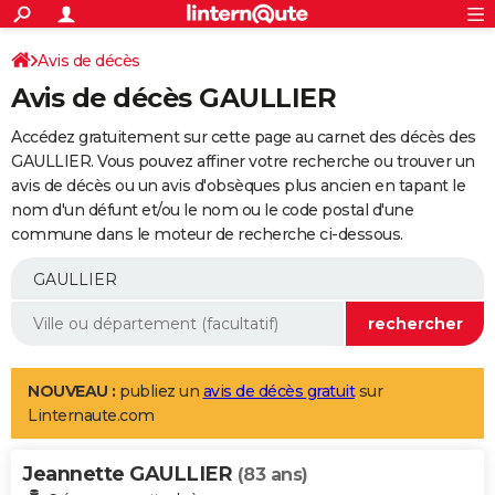
ACTUALITÉS
Connexion
S'inscrire
Avis de décès
Rechercher
Société
Education
Villes
Politique
Faits Divers
Monde
+
SPORT
Avis de décès GAULLIER
Football
Cyclisme
Forum
Coupe du monde 2026
Tennis
Rugby
CULTURE
Accédez gratuitement sur cette page au carnet des décès des
TNT
Cinéma
Musique
Programme TV
Streaming
Sorties cinéma
+
GAULLIER. Vous pouvez affiner votre recherche ou trouver un
FINANCE
avis de décès ou un avis d'obsèques plus ancien en tapant le
Impôts
Immobilier
Banque
Crédit
Retraite
Epargne
Risques naturels par ville
Assurance
AUTO
nom d'un défunt et/ou le nom ou le code postal d'une
commune dans le moteur de recherche ci-dessous.
Réserver un essai
Berlines
Forum auto
Essais
Citadines
SUV
+
HIGH-TECH
Meilleur smartphone
Ordinateurs
Guide high-tech
Mobiles
Internet
Jeux vidéo
+
BRICOLAGE
Aménagement intérieur
Cuisine
Jardinage
+
Forum
Extérieur
Salle de bains
Rangement
WEEK-END
Escapades
Expositions
Week-end nature
Guides de France
Patrimoine
Musées
+
LIFESTYLE
NOUVEAU :
publiez un
avis de décès gratuit
sur
Linternaute.com
Bien-être
Mode
+
Art de vivre
Loisirs
Modes de vie
SANTE
Jeannette GAULLIER
Guide de la santé
Médicaments
+
Alimentation
Maladies
Sommeil
(83 ans)
VOYAGE