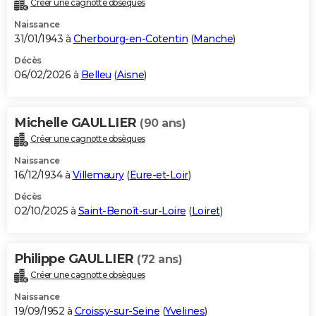
Créer une cagnotte obsèques
City break
Voyage de noces
Climat
Destinations
Voyage nature
Forum
+
PHOTO
Naissance
31/01/1943 à
Cherbourg-en-Cotentin
(
Manche
)
GUIDES D'ACHAT
Décès
06/02/2026 à
Belleu
(
Aisne
)
BONS PLANS
CARTE DE VOEUX
Michelle GAULLIER
(90 ans)
Carte Bonne année
Carte Pâques
Carte de Noël
Carte Saint-Valentin
Carte d'anniversaire
DICTIONNAIRE
Créer une cagnotte obsèques
Biographies
Expressions
Dictionnaire
Citations
Proverbes
PROGRAMME TV
Naissance
16/12/1934 à
Villemaury
(
Eure-et-Loir
)
COPAINS D'AVANT
Décès
02/10/2025 à
Saint-Benoît-sur-Loire
(
Loiret
)
Se connecter
Collèges
Universités
Service militaire
S'inscrire
Lycées
Primaires
Entreprises
Avis de recherche
AVIS DE DÉCÈS
FORUM
Philippe GAULLIER
(72 ans)
Lifestyle
Sport
Television
Cinema
Bricolage
Culture
Auto
Voyage
Créer une cagnotte obsèques
Naissance
19/09/1952 à
Croissy-sur-Seine
(
Yvelines
)