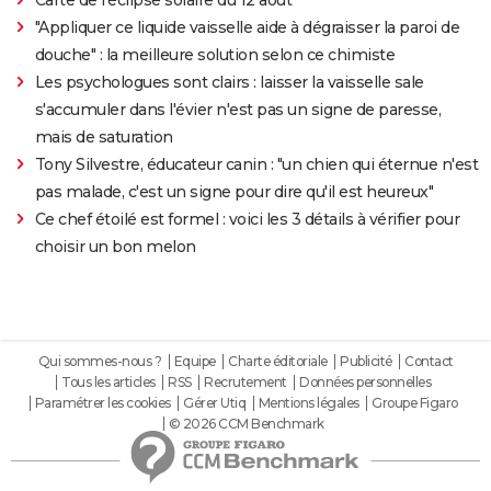
Carte de l'éclipse solaire du 12 août
"Appliquer ce liquide vaisselle aide à dégraisser la paroi de
douche" : la meilleure solution selon ce chimiste
Les psychologues sont clairs : laisser la vaisselle sale
s'accumuler dans l'évier n'est pas un signe de paresse,
mais de saturation
Tony Silvestre, éducateur canin : "un chien qui éternue n'est
pas malade, c'est un signe pour dire qu'il est heureux"
Ce chef étoilé est formel : voici les 3 détails à vérifier pour
choisir un bon melon
Qui sommes-nous ?
Equipe
Charte éditoriale
Publicité
Contact
Tous les articles
RSS
Recrutement
Données personnelles
Paramétrer les cookies
Gérer Utiq
Mentions légales
Groupe Figaro
© 2026 CCM Benchmark