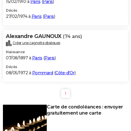
15/02/1910 à
Paris
(
Paris
)
Décès
27/02/1974 à
Paris
(
Paris
)
Alexandre GAUNOUX
(74 ans)
Créer une cagnotte obsèques
Naissance
07/08/1897 à
Paris
(
Paris
)
Décès
08/05/1972 à
Pommard
(
Côte-d'Or
)
1
Carte de condoléances : envoyer
gratuitement une carte