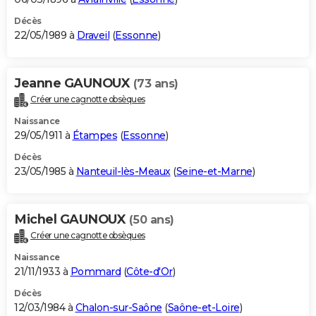
Décès
22/05/1989 à
Draveil
(
Essonne
)
Jeanne GAUNOUX
(73 ans)
Créer une cagnotte obsèques
Naissance
29/05/1911 à
Étampes
(
Essonne
)
Décès
23/05/1985 à
Nanteuil-lès-Meaux
(
Seine-et-Marne
)
Michel GAUNOUX
(50 ans)
Créer une cagnotte obsèques
Naissance
21/11/1933 à
Pommard
(
Côte-d'Or
)
Décès
12/03/1984 à
Chalon-sur-Saône
(
Saône-et-Loire
)