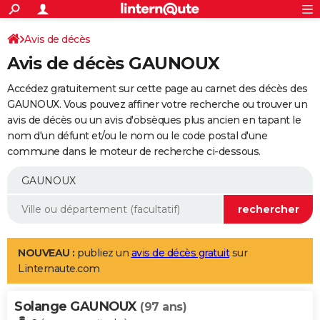
ACTUALITÉS
Connexion
S'inscrire
Avis de décès
Rechercher
Société
Education
Villes
Politique
Faits Divers
Monde
+
SPORT
Avis de décès GAUNOUX
Football
Cyclisme
Forum
Coupe du monde 2026
Tennis
Rugby
CULTURE
Accédez gratuitement sur cette page au carnet des décès des
TNT
Cinéma
Musique
Programme TV
Streaming
Sorties cinéma
+
GAUNOUX. Vous pouvez affiner votre recherche ou trouver un
FINANCE
avis de décès ou un avis d'obsèques plus ancien en tapant le
Impôts
Immobilier
Banque
Crédit
Retraite
Epargne
Risques naturels par ville
Assurance
AUTO
nom d'un défunt et/ou le nom ou le code postal d'une
commune dans le moteur de recherche ci-dessous.
Réserver un essai
Berlines
Forum auto
Essais
Citadines
SUV
+
HIGH-TECH
Meilleur smartphone
Ordinateurs
Guide high-tech
Mobiles
Internet
Jeux vidéo
+
BRICOLAGE
Aménagement intérieur
Cuisine
Jardinage
+
Forum
Extérieur
Salle de bains
Rangement
WEEK-END
Escapades
Expositions
Week-end nature
Guides de France
Patrimoine
Musées
+
LIFESTYLE
NOUVEAU :
publiez un
avis de décès gratuit
sur
Linternaute.com
Bien-être
Mode
+
Art de vivre
Loisirs
Modes de vie
SANTE
Solange GAUNOUX
Guide de la santé
Médicaments
+
Alimentation
Maladies
Sommeil
(97 ans)
VOYAGE