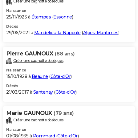
Créer une cagnotte obsèques
City break
Voyage de noces
Climat
Destinations
Voyage nature
Forum
+
PHOTO
Naissance
25/11/1923 à
Étampes
(
Essonne
)
GUIDES D'ACHAT
Décès
29/06/2021 à
Mandelieu-la-Napoule
(
Alpes-Maritimes
)
BONS PLANS
CARTE DE VOEUX
Pierre GAUNOUX
(88 ans)
Carte Bonne année
Carte Pâques
Carte de Noël
Carte Saint-Valentin
Carte d'anniversaire
DICTIONNAIRE
Créer une cagnotte obsèques
Biographies
Expressions
Dictionnaire
Citations
Proverbes
PROGRAMME TV
Naissance
15/10/1928 à
Beaune
(
Côte-d'Or
)
COPAINS D'AVANT
Décès
21/03/2017 à
Santenay
(
Côte-d'Or
)
Se connecter
Collèges
Universités
Service militaire
S'inscrire
Lycées
Primaires
Entreprises
Avis de recherche
AVIS DE DÉCÈS
FORUM
Marie GAUNOUX
(79 ans)
Lifestyle
Sport
Television
Cinema
Bricolage
Culture
Auto
Voyage
Créer une cagnotte obsèques
Naissance
01/08/1935 à
Pommard
(
Côte-d'Or
)