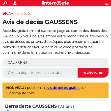
ACTUALITÉS
Connexion
S'inscrire
Avis de décès
Rechercher
Société
Education
Villes
Politique
Faits Divers
Monde
+
SPORT
Avis de décès GAUSSENS
Football
Cyclisme
Forum
Coupe du monde 2026
Tennis
Rugby
CULTURE
Accédez gratuitement sur cette page au carnet des décès des
TNT
Cinéma
Musique
Programme TV
Streaming
Sorties cinéma
+
GAUSSENS. Vous pouvez affiner votre recherche ou trouver un
FINANCE
avis de décès ou un avis d'obsèques plus ancien en tapant le
Impôts
Immobilier
Banque
Crédit
Retraite
Epargne
Risques naturels par ville
Assurance
AUTO
nom d'un défunt et/ou le nom ou le code postal d'une
commune dans le moteur de recherche ci-dessous.
Réserver un essai
Berlines
Forum auto
Essais
Citadines
SUV
+
HIGH-TECH
Meilleur smartphone
Ordinateurs
Guide high-tech
Mobiles
Internet
Jeux vidéo
+
BRICOLAGE
Aménagement intérieur
Cuisine
Jardinage
+
Forum
Extérieur
Salle de bains
Rangement
WEEK-END
Escapades
Expositions
Week-end nature
Guides de France
Patrimoine
Musées
+
LIFESTYLE
NOUVEAU :
publiez un
avis de décès gratuit
sur
Linternaute.com
Bien-être
Mode
+
Art de vivre
Loisirs
Modes de vie
SANTE
Bernadette GAUSSENS
Guide de la santé
Médicaments
+
Alimentation
Maladies
Sommeil
(73 ans)
VOYAGE