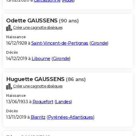
15/02/2020 à
Carcassonne
(
Aude
)
Odette GAUSSENS
(90 ans)
Créer une cagnotte obsèques
Naissance
16/12/1928 à
Saint-Vincent-de-Pertignas
(
Gironde
)
Décès
14/12/2019 à
Libourne
(
Gironde
)
Huguette GAUSSENS
(86 ans)
Créer une cagnotte obsèques
Naissance
13/06/1933 à
Roquefort
(
Landes
)
Décès
13/11/2019 à
Biarritz
(
Pyrénées-Atlantiques
)