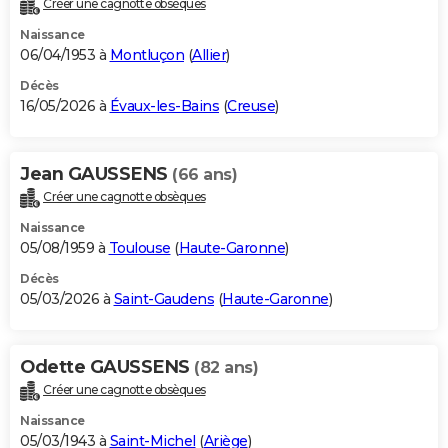
Créer une cagnotte obsèques
City break
Voyage de noces
Climat
Destinations
Voyage nature
Forum
+
PHOTO
Naissance
06/04/1953 à
Montluçon
(
Allier
)
GUIDES D'ACHAT
Décès
16/05/2026 à
Évaux-les-Bains
(
Creuse
)
BONS PLANS
CARTE DE VOEUX
Jean GAUSSENS
(66 ans)
Carte Bonne année
Carte Pâques
Carte de Noël
Carte Saint-Valentin
Carte d'anniversaire
DICTIONNAIRE
Créer une cagnotte obsèques
Biographies
Expressions
Dictionnaire
Citations
Proverbes
PROGRAMME TV
Naissance
05/08/1959 à
Toulouse
(
Haute-Garonne
)
COPAINS D'AVANT
Décès
05/03/2026 à
Saint-Gaudens
(
Haute-Garonne
)
Se connecter
Collèges
Universités
Service militaire
S'inscrire
Lycées
Primaires
Entreprises
Avis de recherche
AVIS DE DÉCÈS
FORUM
Odette GAUSSENS
(82 ans)
Lifestyle
Sport
Television
Cinema
Bricolage
Culture
Auto
Voyage
Créer une cagnotte obsèques
Naissance
05/03/1943 à
Saint-Michel
(
Ariège
)