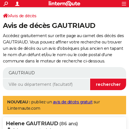
ACTUALITÉS
Connexion
S'inscrire
Avis de décès
Rechercher
Société
Education
Villes
Politique
Faits Divers
Monde
+
SPORT
Avis de décès GAUTRIAUD
Football
Cyclisme
Forum
Coupe du monde 2026
Tennis
Rugby
CULTURE
Accédez gratuitement sur cette page au carnet des décès des
TNT
Cinéma
Musique
Programme TV
Streaming
Sorties cinéma
+
GAUTRIAUD. Vous pouvez affiner votre recherche ou trouver
FINANCE
un avis de décès ou un avis d'obsèques plus ancien en tapant
Impôts
Immobilier
Banque
Crédit
Retraite
Epargne
Risques naturels par ville
Assurance
AUTO
le nom d'un défunt et/ou le nom ou le code postal d'une
commune dans le moteur de recherche ci-dessous.
Réserver un essai
Berlines
Forum auto
Essais
Citadines
SUV
+
HIGH-TECH
Meilleur smartphone
Ordinateurs
Guide high-tech
Mobiles
Internet
Jeux vidéo
+
BRICOLAGE
Aménagement intérieur
Cuisine
Jardinage
+
Forum
Extérieur
Salle de bains
Rangement
WEEK-END
Escapades
Expositions
Week-end nature
Guides de France
Patrimoine
Musées
+
LIFESTYLE
NOUVEAU :
publiez un
avis de décès gratuit
sur
Linternaute.com
Bien-être
Mode
+
Art de vivre
Loisirs
Modes de vie
SANTE
Helene GAUTRIAUD
Guide de la santé
Médicaments
+
Alimentation
Maladies
Sommeil
(86 ans)
VOYAGE