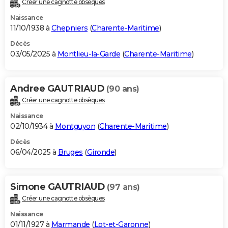
Créer une cagnotte obsèques
City break
Voyage de noces
Climat
Destinations
Voyage nature
Forum
+
PHOTO
Naissance
11/10/1938 à
Chepniers
(
Charente-Maritime
)
GUIDES D'ACHAT
Décès
03/05/2025 à
Montlieu-la-Garde
(
Charente-Maritime
)
BONS PLANS
CARTE DE VOEUX
Andree GAUTRIAUD
(90 ans)
Carte Bonne année
Carte Pâques
Carte de Noël
Carte Saint-Valentin
Carte d'anniversaire
DICTIONNAIRE
Créer une cagnotte obsèques
Biographies
Expressions
Dictionnaire
Citations
Proverbes
PROGRAMME TV
Naissance
02/10/1934 à
Montguyon
(
Charente-Maritime
)
COPAINS D'AVANT
Décès
06/04/2025 à
Bruges
(
Gironde
)
Se connecter
Collèges
Universités
Service militaire
S'inscrire
Lycées
Primaires
Entreprises
Avis de recherche
AVIS DE DÉCÈS
FORUM
Simone GAUTRIAUD
(97 ans)
Lifestyle
Sport
Television
Cinema
Bricolage
Culture
Auto
Voyage
Créer une cagnotte obsèques
Naissance
01/11/1927 à
Marmande
(
Lot-et-Garonne
)