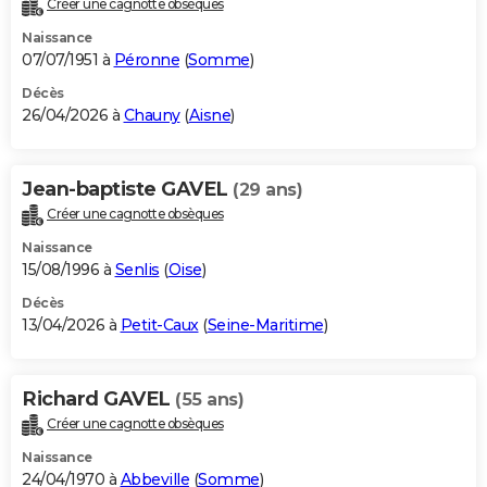
Créer une cagnotte obsèques
City break
Voyage de noces
Climat
Destinations
Voyage nature
Forum
+
PHOTO
Naissance
07/07/1951 à
Péronne
(
Somme
)
GUIDES D'ACHAT
Décès
26/04/2026 à
Chauny
(
Aisne
)
BONS PLANS
CARTE DE VOEUX
Jean-baptiste GAVEL
(29 ans)
Carte Bonne année
Carte Pâques
Carte de Noël
Carte Saint-Valentin
Carte d'anniversaire
DICTIONNAIRE
Créer une cagnotte obsèques
Biographies
Expressions
Dictionnaire
Citations
Proverbes
PROGRAMME TV
Naissance
15/08/1996 à
Senlis
(
Oise
)
COPAINS D'AVANT
Décès
13/04/2026 à
Petit-Caux
(
Seine-Maritime
)
Se connecter
Collèges
Universités
Service militaire
S'inscrire
Lycées
Primaires
Entreprises
Avis de recherche
AVIS DE DÉCÈS
FORUM
Richard GAVEL
(55 ans)
Lifestyle
Sport
Television
Cinema
Bricolage
Culture
Auto
Voyage
Créer une cagnotte obsèques
Naissance
24/04/1970 à
Abbeville
(
Somme
)