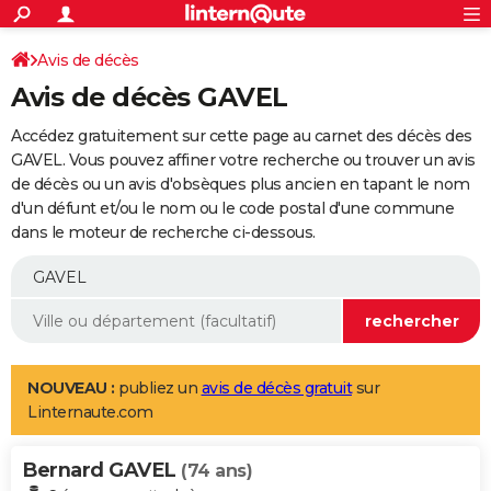
ACTUALITÉS
Connexion
S'inscrire
Avis de décès
Rechercher
Société
Education
Villes
Politique
Faits Divers
Monde
+
SPORT
Avis de décès GAVEL
Football
Cyclisme
Forum
Coupe du monde 2026
Tennis
Rugby
CULTURE
Accédez gratuitement sur cette page au carnet des décès des
TNT
Cinéma
Musique
Programme TV
Streaming
Sorties cinéma
+
GAVEL. Vous pouvez affiner votre recherche ou trouver un avis
FINANCE
de décès ou un avis d'obsèques plus ancien en tapant le nom
Impôts
Immobilier
Banque
Crédit
Retraite
Epargne
Risques naturels par ville
Assurance
AUTO
d'un défunt et/ou le nom ou le code postal d'une commune
dans le moteur de recherche ci-dessous.
Réserver un essai
Berlines
Forum auto
Essais
Citadines
SUV
+
HIGH-TECH
Meilleur smartphone
Ordinateurs
Guide high-tech
Mobiles
Internet
Jeux vidéo
+
BRICOLAGE
Aménagement intérieur
Cuisine
Jardinage
+
Forum
Extérieur
Salle de bains
Rangement
WEEK-END
Escapades
Expositions
Week-end nature
Guides de France
Patrimoine
Musées
+
LIFESTYLE
NOUVEAU :
publiez un
avis de décès gratuit
sur
Linternaute.com
Bien-être
Mode
+
Art de vivre
Loisirs
Modes de vie
SANTE
Bernard GAVEL
Guide de la santé
Médicaments
+
Alimentation
Maladies
Sommeil
(74 ans)
VOYAGE