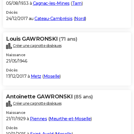
05/08/1933 à
Cagnac-les-Mines
(
Tarn
)
Décès
24/12/2017 au
Cateau-Cambrésis
(
Nord
)
Louis GAWRONSKI
(71 ans)
Créer une cagnotte obsèques
Naissance
21/05/1946
Décès
17/12/2017 à
Metz
(
Moselle
)
Antoinette GAWRONSKI
(85 ans)
Créer une cagnotte obsèques
Naissance
21/11/1929 à
Piennes
(
Meurthe-et-Moselle
)
Décès