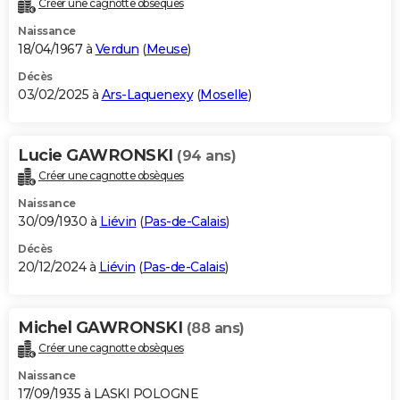
Créer une cagnotte obsèques
City break
Voyage de noces
Climat
Destinations
Voyage nature
Forum
+
PHOTO
Naissance
18/04/1967 à
Verdun
(
Meuse
)
GUIDES D'ACHAT
Décès
03/02/2025 à
Ars-Laquenexy
(
Moselle
)
BONS PLANS
CARTE DE VOEUX
Lucie GAWRONSKI
(94 ans)
Carte Bonne année
Carte Pâques
Carte de Noël
Carte Saint-Valentin
Carte d'anniversaire
DICTIONNAIRE
Créer une cagnotte obsèques
Biographies
Expressions
Dictionnaire
Citations
Proverbes
PROGRAMME TV
Naissance
30/09/1930 à
Liévin
(
Pas-de-Calais
)
COPAINS D'AVANT
Décès
20/12/2024 à
Liévin
(
Pas-de-Calais
)
Se connecter
Collèges
Universités
Service militaire
S'inscrire
Lycées
Primaires
Entreprises
Avis de recherche
AVIS DE DÉCÈS
FORUM
Michel GAWRONSKI
(88 ans)
Lifestyle
Sport
Television
Cinema
Bricolage
Culture
Auto
Voyage
Créer une cagnotte obsèques
Naissance
17/09/1935 à LASKI POLOGNE