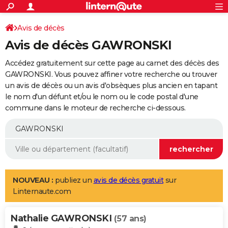
ACTUALITÉS
Connexion
S'inscrire
Avis de décès
Rechercher
Société
Education
Villes
Politique
Faits Divers
Monde
+
SPORT
Avis de décès GAWRONSKI
Football
Cyclisme
Forum
Coupe du monde 2026
Tennis
Rugby
CULTURE
Accédez gratuitement sur cette page au carnet des décès des
TNT
Cinéma
Musique
Programme TV
Streaming
Sorties cinéma
+
GAWRONSKI. Vous pouvez affiner votre recherche ou trouver
FINANCE
un avis de décès ou un avis d'obsèques plus ancien en tapant
Impôts
Immobilier
Banque
Crédit
Retraite
Epargne
Risques naturels par ville
Assurance
AUTO
le nom d'un défunt et/ou le nom ou le code postal d'une
commune dans le moteur de recherche ci-dessous.
Réserver un essai
Berlines
Forum auto
Essais
Citadines
SUV
+
HIGH-TECH
Meilleur smartphone
Ordinateurs
Guide high-tech
Mobiles
Internet
Jeux vidéo
+
BRICOLAGE
Aménagement intérieur
Cuisine
Jardinage
+
Forum
Extérieur
Salle de bains
Rangement
WEEK-END
Escapades
Expositions
Week-end nature
Guides de France
Patrimoine
Musées
+
LIFESTYLE
NOUVEAU :
publiez un
avis de décès gratuit
sur
Linternaute.com
Bien-être
Mode
+
Art de vivre
Loisirs
Modes de vie
SANTE
Nathalie GAWRONSKI
Guide de la santé
Médicaments
+
Alimentation
Maladies
Sommeil
(57 ans)
VOYAGE