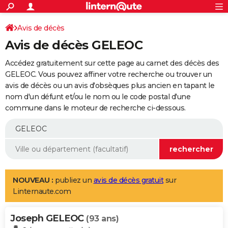
ACTUALITÉS
Connexion
S'inscrire
Avis de décès
Rechercher
Société
Education
Villes
Politique
Faits Divers
Monde
+
SPORT
Avis de décès GELEOC
Football
Cyclisme
Forum
Coupe du monde 2026
Tennis
Rugby
CULTURE
Accédez gratuitement sur cette page au carnet des décès des
TNT
Cinéma
Musique
Programme TV
Streaming
Sorties cinéma
+
GELEOC. Vous pouvez affiner votre recherche ou trouver un
FINANCE
avis de décès ou un avis d'obsèques plus ancien en tapant le
Impôts
Immobilier
Banque
Crédit
Retraite
Epargne
Risques naturels par ville
Assurance
AUTO
nom d'un défunt et/ou le nom ou le code postal d'une
commune dans le moteur de recherche ci-dessous.
Réserver un essai
Berlines
Forum auto
Essais
Citadines
SUV
+
HIGH-TECH
Meilleur smartphone
Ordinateurs
Guide high-tech
Mobiles
Internet
Jeux vidéo
+
BRICOLAGE
Aménagement intérieur
Cuisine
Jardinage
+
Forum
Extérieur
Salle de bains
Rangement
WEEK-END
Escapades
Expositions
Week-end nature
Guides de France
Patrimoine
Musées
+
LIFESTYLE
NOUVEAU :
publiez un
avis de décès gratuit
sur
Linternaute.com
Bien-être
Mode
+
Art de vivre
Loisirs
Modes de vie
SANTE
Joseph GELEOC
Guide de la santé
Médicaments
+
Alimentation
Maladies
Sommeil
(93 ans)
VOYAGE