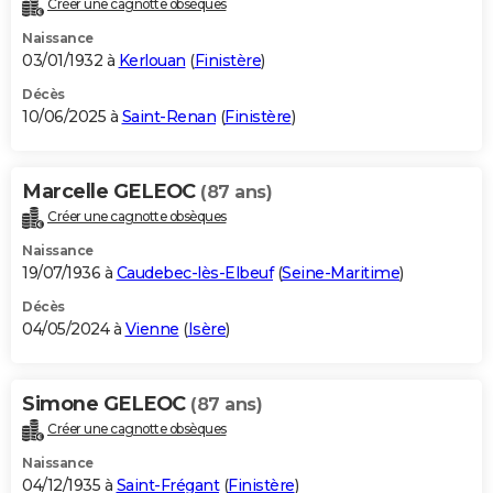
Créer une cagnotte obsèques
City break
Voyage de noces
Climat
Destinations
Voyage nature
Forum
+
PHOTO
Naissance
03/01/1932 à
Kerlouan
(
Finistère
)
GUIDES D'ACHAT
Décès
10/06/2025 à
Saint-Renan
(
Finistère
)
BONS PLANS
CARTE DE VOEUX
Marcelle GELEOC
(87 ans)
Carte Bonne année
Carte Pâques
Carte de Noël
Carte Saint-Valentin
Carte d'anniversaire
DICTIONNAIRE
Créer une cagnotte obsèques
Biographies
Expressions
Dictionnaire
Citations
Proverbes
PROGRAMME TV
Naissance
19/07/1936 à
Caudebec-lès-Elbeuf
(
Seine-Maritime
)
COPAINS D'AVANT
Décès
04/05/2024 à
Vienne
(
Isère
)
Se connecter
Collèges
Universités
Service militaire
S'inscrire
Lycées
Primaires
Entreprises
Avis de recherche
AVIS DE DÉCÈS
FORUM
Simone GELEOC
(87 ans)
Lifestyle
Sport
Television
Cinema
Bricolage
Culture
Auto
Voyage
Créer une cagnotte obsèques
Naissance
04/12/1935 à
Saint-Frégant
(
Finistère
)