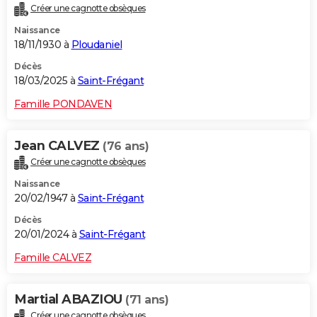
Créer une cagnotte obsèques
City break
Voyage de noces
Climat
Destinations
Voyage nature
Forum
+
PHOTO
Naissance
18/11/1930 à
Ploudaniel
GUIDES D'ACHAT
Décès
BONS PLANS
18/03/2025 à
Saint-Frégant
CARTE DE VOEUX
Famille PONDAVEN
Carte Bonne année
Carte Pâques
Carte de Noël
Carte Saint-Valentin
Carte d'anniversaire
DICTIONNAIRE
Jean CALVEZ
(76 ans)
Biographies
Expressions
Dictionnaire
Citations
Proverbes
PROGRAMME TV
Créer une cagnotte obsèques
Naissance
COPAINS D'AVANT
20/02/1947 à
Saint-Frégant
Se connecter
Collèges
Universités
Service militaire
S'inscrire
Lycées
Primaires
Entreprises
Avis de recherche
AVIS DE DÉCÈS
Décès
20/01/2024 à
Saint-Frégant
FORUM
Famille CALVEZ
Lifestyle
Sport
Television
Cinema
Bricolage
Culture
Auto
Voyage
Martial ABAZIOU
(71 ans)
Créer une cagnotte obsèques