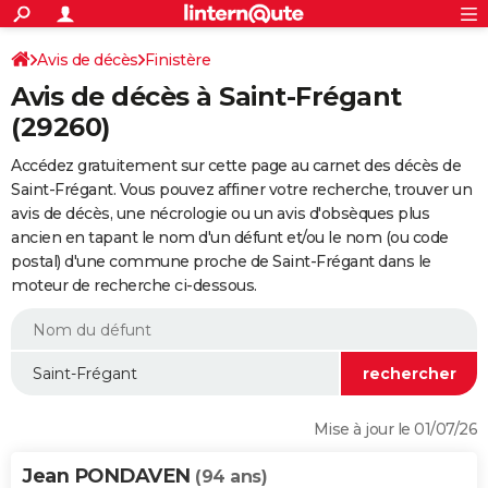
ACTUALITÉS
Connexion
S'inscrire
Avis de décès
Finistère
Rechercher
Société
Education
Villes
Politique
Faits Divers
Monde
+
SPORT
Avis de décès à Saint-Frégant
Football
Cyclisme
Forum
Coupe du monde 2026
Tennis
Rugby
CULTURE
(29260)
TNT
Cinéma
Musique
Programme TV
Streaming
Sorties cinéma
+
FINANCE
Accédez gratuitement sur cette page au carnet des décès de
Saint-Frégant. Vous pouvez affiner votre recherche, trouver un
Impôts
Immobilier
Banque
Crédit
Retraite
Epargne
Risques naturels par ville
Assurance
AUTO
avis de décès, une nécrologie ou un avis d'obsèques plus
ancien en tapant le nom d'un défunt et/ou le nom (ou code
Réserver un essai
Berlines
Forum auto
Essais
Citadines
SUV
+
HIGH-TECH
postal) d'une commune proche de Saint-Frégant dans le
moteur de recherche ci-dessous.
Meilleur smartphone
Ordinateurs
Guide high-tech
Mobiles
Internet
Jeux vidéo
+
BRICOLAGE
Aménagement intérieur
Cuisine
Jardinage
+
Forum
Extérieur
Salle de bains
Rangement
WEEK-END
Escapades
Expositions
Week-end nature
Guides de France
Patrimoine
Musées
+
LIFESTYLE
Bien-être
Mode
+
Art de vivre
Loisirs
Modes de vie
SANTE
Mise à jour le 01/07/26
Guide de la santé
Médicaments
+
Alimentation
Maladies
Sommeil
VOYAGE
Jean PONDAVEN
(94 ans)