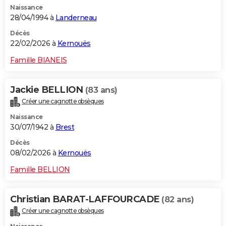
Naissance
City break
Voyage de noces
Climat
Destinations
Voyage nature
Forum
+
PHOTO
28/04/1994 à
Landerneau
GUIDES D'ACHAT
Décès
22/02/2026 à
Kernouës
BONS PLANS
Famille BIANEIS
CARTE DE VOEUX
Jackie BELLION
(83 ans)
Carte Bonne année
Carte Pâques
Carte de Noël
Carte Saint-Valentin
Carte d'anniversaire
DICTIONNAIRE
Créer une cagnotte obsèques
Biographies
Expressions
Dictionnaire
Citations
Proverbes
PROGRAMME TV
Naissance
30/07/1942 à
Brest
COPAINS D'AVANT
Décès
08/02/2026 à
Kernouës
Se connecter
Collèges
Universités
Service militaire
S'inscrire
Lycées
Primaires
Entreprises
Avis de recherche
AVIS DE DÉCÈS
Famille BELLION
FORUM
Lifestyle
Sport
Television
Cinema
Bricolage
Culture
Auto
Voyage
Christian BARAT-LAFFOURCADE
(82 ans)
Créer une cagnotte obsèques