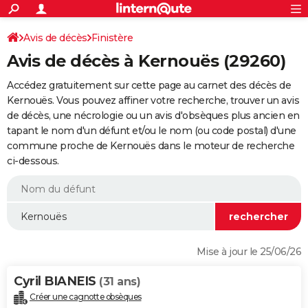
ACTUALITÉS
Connexion
S'inscrire
Avis de décès
Finistère
Rechercher
Société
Education
Villes
Politique
Faits Divers
Monde
+
SPORT
Avis de décès à Kernouës (29260)
Football
Cyclisme
Forum
Coupe du monde 2026
Tennis
Rugby
CULTURE
Accédez gratuitement sur cette page au carnet des décès de
TNT
Cinéma
Musique
Programme TV
Streaming
Sorties cinéma
+
Kernouës. Vous pouvez affiner votre recherche, trouver un avis
FINANCE
de décès, une nécrologie ou un avis d'obsèques plus ancien en
Impôts
Immobilier
Banque
Crédit
Retraite
Epargne
Risques naturels par ville
Assurance
AUTO
tapant le nom d'un défunt et/ou le nom (ou code postal) d'une
commune proche de Kernouës dans le moteur de recherche
Réserver un essai
Berlines
Forum auto
Essais
Citadines
SUV
+
HIGH-TECH
ci-dessous.
Meilleur smartphone
Ordinateurs
Guide high-tech
Mobiles
Internet
Jeux vidéo
+
BRICOLAGE
Aménagement intérieur
Cuisine
Jardinage
+
Forum
Extérieur
Salle de bains
Rangement
WEEK-END
Escapades
Expositions
Week-end nature
Guides de France
Patrimoine
Musées
+
LIFESTYLE
Mise à jour le 25/06/26
Bien-être
Mode
+
Art de vivre
Loisirs
Modes de vie
SANTE
Cyril BIANEIS
(31 ans)
Guide de la santé
Médicaments
+
Alimentation
Maladies
Sommeil
VOYAGE
Créer une cagnotte obsèques