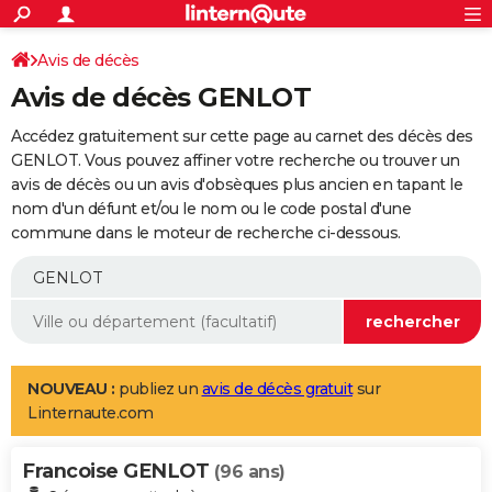
ACTUALITÉS
Connexion
S'inscrire
Avis de décès
Rechercher
Société
Education
Villes
Politique
Faits Divers
Monde
+
SPORT
Avis de décès GENLOT
Football
Cyclisme
Forum
Coupe du monde 2026
Tennis
Rugby
CULTURE
Accédez gratuitement sur cette page au carnet des décès des
TNT
Cinéma
Musique
Programme TV
Streaming
Sorties cinéma
+
GENLOT. Vous pouvez affiner votre recherche ou trouver un
FINANCE
avis de décès ou un avis d'obsèques plus ancien en tapant le
Impôts
Immobilier
Banque
Crédit
Retraite
Epargne
Risques naturels par ville
Assurance
AUTO
nom d'un défunt et/ou le nom ou le code postal d'une
commune dans le moteur de recherche ci-dessous.
Réserver un essai
Berlines
Forum auto
Essais
Citadines
SUV
+
HIGH-TECH
Meilleur smartphone
Ordinateurs
Guide high-tech
Mobiles
Internet
Jeux vidéo
+
BRICOLAGE
Aménagement intérieur
Cuisine
Jardinage
+
Forum
Extérieur
Salle de bains
Rangement
WEEK-END
Escapades
Expositions
Week-end nature
Guides de France
Patrimoine
Musées
+
LIFESTYLE
NOUVEAU :
publiez un
avis de décès gratuit
sur
Linternaute.com
Bien-être
Mode
+
Art de vivre
Loisirs
Modes de vie
SANTE
Francoise GENLOT
Guide de la santé
Médicaments
+
Alimentation
Maladies
Sommeil
(96 ans)
VOYAGE