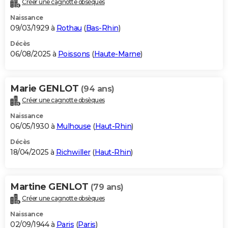
Créer une cagnotte obsèques
City break
Voyage de noces
Climat
Destinations
Voyage nature
Forum
+
PHOTO
Naissance
09/03/1929 à
Rothau
(
Bas-Rhin
)
GUIDES D'ACHAT
Décès
06/08/2025 à
Poissons
(
Haute-Marne
)
BONS PLANS
CARTE DE VOEUX
Marie GENLOT
(94 ans)
Carte Bonne année
Carte Pâques
Carte de Noël
Carte Saint-Valentin
Carte d'anniversaire
DICTIONNAIRE
Créer une cagnotte obsèques
Biographies
Expressions
Dictionnaire
Citations
Proverbes
PROGRAMME TV
Naissance
06/05/1930 à
Mulhouse
(
Haut-Rhin
)
COPAINS D'AVANT
Décès
18/04/2025 à
Richwiller
(
Haut-Rhin
)
Se connecter
Collèges
Universités
Service militaire
S'inscrire
Lycées
Primaires
Entreprises
Avis de recherche
AVIS DE DÉCÈS
FORUM
Martine GENLOT
(79 ans)
Lifestyle
Sport
Television
Cinema
Bricolage
Culture
Auto
Voyage
Créer une cagnotte obsèques
Naissance
02/09/1944 à
Paris
(
Paris
)