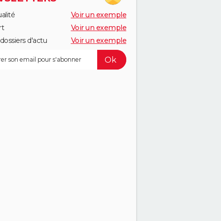
alité
Voir un exemple
rt
Voir un exemple
dossiers d'actu
Voir un exemple