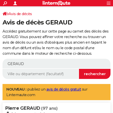
ACTUALITÉS
Connexion
S'inscrire
Avis de décès
Rechercher
Société
Education
Villes
Politique
Faits Divers
Monde
+
SPORT
Avis de décès GERAUD
Football
Cyclisme
Forum
Coupe du monde 2026
Tennis
Rugby
CULTURE
Accédez gratuitement sur cette page au carnet des décès des
TNT
Cinéma
Musique
Programme TV
Streaming
Sorties cinéma
+
GERAUD. Vous pouvez affiner votre recherche ou trouver un
FINANCE
avis de décès ou un avis d'obsèques plus ancien en tapant le
Impôts
Immobilier
Banque
Crédit
Retraite
Epargne
Risques naturels par ville
Assurance
AUTO
nom d'un défunt et/ou le nom ou le code postal d'une
commune dans le moteur de recherche ci-dessous.
Réserver un essai
Berlines
Forum auto
Essais
Citadines
SUV
+
HIGH-TECH
Meilleur smartphone
Ordinateurs
Guide high-tech
Mobiles
Internet
Jeux vidéo
+
BRICOLAGE
Aménagement intérieur
Cuisine
Jardinage
+
Forum
Extérieur
Salle de bains
Rangement
WEEK-END
Escapades
Expositions
Week-end nature
Guides de France
Patrimoine
Musées
+
LIFESTYLE
NOUVEAU :
publiez un
avis de décès gratuit
sur
Linternaute.com
Bien-être
Mode
+
Art de vivre
Loisirs
Modes de vie
SANTE
Pierre GERAUD
Guide de la santé
Médicaments
+
Alimentation
Maladies
Sommeil
(97 ans)
VOYAGE