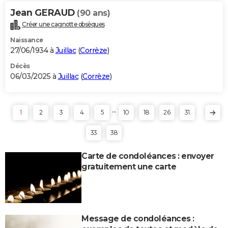
Jean GERAUD
(90 ans)
Créer une cagnotte obsèques
Naissance
27/06/1934 à
Juillac
(
Corrèze
)
Décès
06/03/2025 à
Juillac
(
Corrèze
)
...
1
2
3
4
5
10
18
26
31
33
38
Carte de condoléances : envoyer
gratuitement une carte
Message de condoléances :