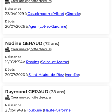
Créer une cagnotte obsèques
City break
Voyage de noces
Climat
Destinations
Voyage nature
Forum
+
PHOTO
Naissance
23/04/1929 à
Castelmoron-d'Albret
(
Gironde
)
GUIDES D'ACHAT
Décès
20/07/2026 à
Agen
(
Lot-et-Garonne
)
BONS PLANS
CARTE DE VOEUX
Nadine GERAUD
(72 ans)
Carte Bonne année
Carte Pâques
Carte de Noël
Carte Saint-Valentin
Carte d'anniversaire
DICTIONNAIRE
Créer une cagnotte obsèques
Biographies
Expressions
Dictionnaire
Citations
Proverbes
PROGRAMME TV
Naissance
15/05/1954 à
Provins
(
Seine-et-Marne
)
COPAINS D'AVANT
Décès
20/07/2026 à
Saint-Hilaire-de-Riez
(
Vendée
)
Se connecter
Collèges
Universités
Service militaire
S'inscrire
Lycées
Primaires
Entreprises
Avis de recherche
AVIS DE DÉCÈS
FORUM
Raymond GERAUD
(78 ans)
Lifestyle
Sport
Television
Cinema
Bricolage
Culture
Auto
Voyage
Créer une cagnotte obsèques
Naissance
21/05/1948 à
Toulouse
(
Haute-Garonne
)