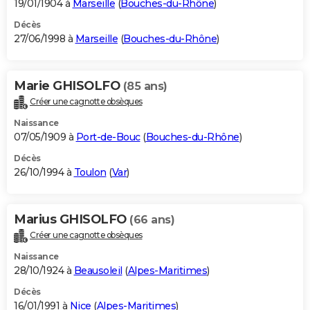
19/01/1904 à
Marseille
(
Bouches-du-Rhône
)
Décès
27/06/1998 à
Marseille
(
Bouches-du-Rhône
)
Marie GHISOLFO
(85 ans)
Créer une cagnotte obsèques
Naissance
07/05/1909 à
Port-de-Bouc
(
Bouches-du-Rhône
)
Décès
26/10/1994 à
Toulon
(
Var
)
Marius GHISOLFO
(66 ans)
Créer une cagnotte obsèques
Naissance
28/10/1924 à
Beausoleil
(
Alpes-Maritimes
)
Décès
16/01/1991 à
Nice
(
Alpes-Maritimes
)