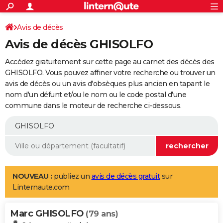
ACTUALITÉS
Connexion
S'inscrire
Avis de décès
Rechercher
Société
Education
Villes
Politique
Faits Divers
Monde
+
SPORT
Avis de décès GHISOLFO
Football
Cyclisme
Forum
Coupe du monde 2026
Tennis
Rugby
CULTURE
Accédez gratuitement sur cette page au carnet des décès des
TNT
Cinéma
Musique
Programme TV
Streaming
Sorties cinéma
+
GHISOLFO. Vous pouvez affiner votre recherche ou trouver un
FINANCE
avis de décès ou un avis d'obsèques plus ancien en tapant le
Impôts
Immobilier
Banque
Crédit
Retraite
Epargne
Risques naturels par ville
Assurance
AUTO
nom d'un défunt et/ou le nom ou le code postal d'une
commune dans le moteur de recherche ci-dessous.
Réserver un essai
Berlines
Forum auto
Essais
Citadines
SUV
+
HIGH-TECH
Meilleur smartphone
Ordinateurs
Guide high-tech
Mobiles
Internet
Jeux vidéo
+
BRICOLAGE
Aménagement intérieur
Cuisine
Jardinage
+
Forum
Extérieur
Salle de bains
Rangement
WEEK-END
Escapades
Expositions
Week-end nature
Guides de France
Patrimoine
Musées
+
LIFESTYLE
NOUVEAU :
publiez un
avis de décès gratuit
sur
Linternaute.com
Bien-être
Mode
+
Art de vivre
Loisirs
Modes de vie
SANTE
Marc GHISOLFO
Guide de la santé
Médicaments
+
Alimentation
Maladies
Sommeil
(79 ans)
VOYAGE