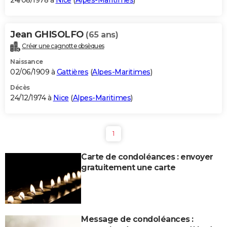
24/08/1978 à
Nice
(
Alpes-Maritimes
)
Jean GHISOLFO
(65 ans)
Créer une cagnotte obsèques
Naissance
02/06/1909 à
Gattières
(
Alpes-Maritimes
)
Décès
24/12/1974 à
Nice
(
Alpes-Maritimes
)
1
Carte de condoléances : envoyer
gratuitement une carte
Message de condoléances :