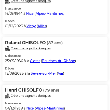
Créer une cagnotte obsèques
City break
Voyage de noces
Climat
Destinations
Voyage nature
Forum
+
PHOTO
Naissance
16/05/1944 à
Nice
(
Alpes-Maritimes
)
GUIDES D'ACHAT
Décès
01/12/2023 à
Vichy
(
Allier
)
BONS PLANS
CARTE DE VOEUX
Roland GHISOLFO
(87 ans)
Carte Bonne année
Carte Pâques
Carte de Noël
Carte Saint-Valentin
Carte d'anniversaire
DICTIONNAIRE
Créer une cagnotte obsèques
Biographies
Expressions
Dictionnaire
Citations
Proverbes
PROGRAMME TV
Naissance
25/05/1936 à la
Ciotat
(
Bouches-du-Rhône
)
COPAINS D'AVANT
Décès
12/08/2023 à la
Seyne-sur-Mer
(
Var
)
Se connecter
Collèges
Universités
Service militaire
S'inscrire
Lycées
Primaires
Entreprises
Avis de recherche
AVIS DE DÉCÈS
FORUM
Henri GHISOLFO
(79 ans)
Lifestyle
Sport
Television
Cinema
Bricolage
Culture
Auto
Voyage
Créer une cagnotte obsèques
Naissance
04/12/1938 à
Nice
(
Alpes-Maritimes
)