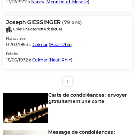
13/12/1972 à
Nancy
(
Meurthe-et-Moselle
)
Joseph GIESSINGER
(79 ans)
Créer une cagnotte obsèques
Naissance
01/03/1893 à
Colmar
(
Haut-Rhin
)
Décès
18/06/1972 à
Colmar
(
Haut-Rhin
)
1
Carte de condoléances : envoyer
gratuitement une carte
Message de condoléances :