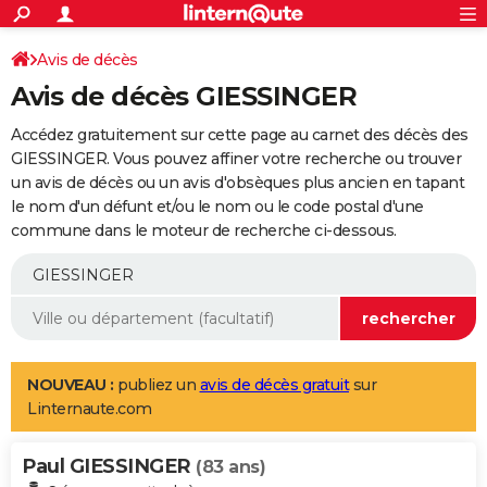
ACTUALITÉS
Connexion
S'inscrire
Avis de décès
Rechercher
Société
Education
Villes
Politique
Faits Divers
Monde
+
SPORT
Avis de décès GIESSINGER
Football
Cyclisme
Forum
Coupe du monde 2026
Tennis
Rugby
CULTURE
Accédez gratuitement sur cette page au carnet des décès des
TNT
Cinéma
Musique
Programme TV
Streaming
Sorties cinéma
+
GIESSINGER. Vous pouvez affiner votre recherche ou trouver
FINANCE
un avis de décès ou un avis d'obsèques plus ancien en tapant
Impôts
Immobilier
Banque
Crédit
Retraite
Epargne
Risques naturels par ville
Assurance
AUTO
le nom d'un défunt et/ou le nom ou le code postal d'une
commune dans le moteur de recherche ci-dessous.
Réserver un essai
Berlines
Forum auto
Essais
Citadines
SUV
+
HIGH-TECH
Meilleur smartphone
Ordinateurs
Guide high-tech
Mobiles
Internet
Jeux vidéo
+
BRICOLAGE
Aménagement intérieur
Cuisine
Jardinage
+
Forum
Extérieur
Salle de bains
Rangement
WEEK-END
Escapades
Expositions
Week-end nature
Guides de France
Patrimoine
Musées
+
LIFESTYLE
NOUVEAU :
publiez un
avis de décès gratuit
sur
Linternaute.com
Bien-être
Mode
+
Art de vivre
Loisirs
Modes de vie
SANTE
Paul GIESSINGER
Guide de la santé
Médicaments
+
Alimentation
Maladies
Sommeil
(83 ans)
VOYAGE