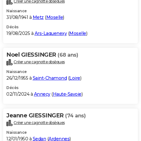
Créer une cagnotte obsèques
City break
Voyage de noces
Climat
Destinations
Voyage nature
Forum
+
PHOTO
Naissance
31/08/1941 à
Metz
(
Moselle
)
GUIDES D'ACHAT
Décès
19/08/2025 à
Ars-Laquenexy
(
Moselle
)
BONS PLANS
CARTE DE VOEUX
Noel GIESSINGER
(68 ans)
Carte Bonne année
Carte Pâques
Carte de Noël
Carte Saint-Valentin
Carte d'anniversaire
DICTIONNAIRE
Créer une cagnotte obsèques
Biographies
Expressions
Dictionnaire
Citations
Proverbes
PROGRAMME TV
Naissance
26/12/1955 à
Saint-Chamond
(
Loire
)
COPAINS D'AVANT
Décès
02/11/2024 à
Annecy
(
Haute-Savoie
)
Se connecter
Collèges
Universités
Service militaire
S'inscrire
Lycées
Primaires
Entreprises
Avis de recherche
AVIS DE DÉCÈS
FORUM
Jeanne GIESSINGER
(74 ans)
Lifestyle
Sport
Television
Cinema
Bricolage
Culture
Auto
Voyage
Créer une cagnotte obsèques
Naissance
12/01/1950 à
Sedan
(
Ardennes
)