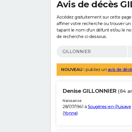
Avis de décès G
Accédez gratuitement sur cette pag
affiner votre recherche ou trouver un
tapant le nom d'un défunt et/ou le 
de recherche ci-dessous.
NOUVEAU :
publiez un
avis de décè
Denise GILLONNIER
(84 a
Naissance
28/07/1941 à
Sougères-en-Puisaye
(
Yonne
)