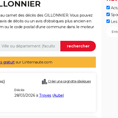
ILLONNIER
Actu
Spo
e au carnet des décès des GILLONNIER. Vous pouvez
 avis de décès ou un avis d'obsèques plus ancien en
Les 
nom ou le code postal d'une commune dans le moteur
s gratuit
sur Linternaute.com
ns)
Créer une cagnotte obsèques
Décès
28/03/2026 à
Troyes
(
Aube
)