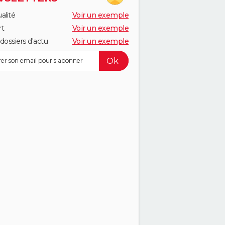
alité
Voir un exemple
rt
Voir un exemple
dossiers d'actu
Voir un exemple