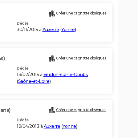
Créer une cagnotte obsèques
Décès
30/11/2015 à
Auxerre
(
Yonne
)
ns)
Créer une cagnotte obsèques
Décès
13/02/2015 à
Verdun-sur-le-Doubs
(
Saône-et-Loire
)
 ans)
Créer une cagnotte obsèques
Décès
12/04/2013 à
Auxerre
(
Yonne
)