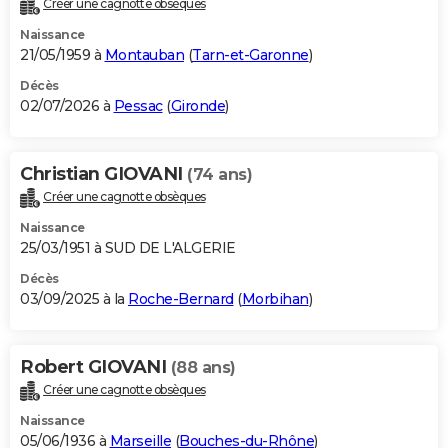
Créer une cagnotte obsèques
City break
Voyage de noces
Climat
Destinations
Voyage nature
Forum
+
PHOTO
Naissance
21/05/1959 à
Montauban
(
Tarn-et-Garonne
)
GUIDES D'ACHAT
Décès
02/07/2026 à
Pessac
(
Gironde
)
BONS PLANS
CARTE DE VOEUX
Christian GIOVANI
(74 ans)
Carte Bonne année
Carte Pâques
Carte de Noël
Carte Saint-Valentin
Carte d'anniversaire
DICTIONNAIRE
Créer une cagnotte obsèques
Biographies
Expressions
Dictionnaire
Citations
Proverbes
PROGRAMME TV
Naissance
25/03/1951 à SUD DE L'ALGERIE
COPAINS D'AVANT
Décès
03/09/2025 à la
Roche-Bernard
(
Morbihan
)
Se connecter
Collèges
Universités
Service militaire
S'inscrire
Lycées
Primaires
Entreprises
Avis de recherche
AVIS DE DÉCÈS
FORUM
Robert GIOVANI
(88 ans)
Lifestyle
Sport
Television
Cinema
Bricolage
Culture
Auto
Voyage
Créer une cagnotte obsèques
Naissance
05/06/1936 à
Marseille
(
Bouches-du-Rhône
)