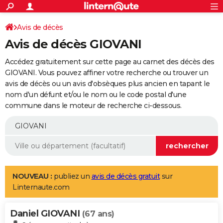
ACTUALITÉS
Connexion
S'inscrire
Avis de décès
Rechercher
Société
Education
Villes
Politique
Faits Divers
Monde
+
SPORT
Avis de décès GIOVANI
Football
Cyclisme
Forum
Coupe du monde 2026
Tennis
Rugby
CULTURE
Accédez gratuitement sur cette page au carnet des décès des
TNT
Cinéma
Musique
Programme TV
Streaming
Sorties cinéma
+
GIOVANI. Vous pouvez affiner votre recherche ou trouver un
FINANCE
avis de décès ou un avis d'obsèques plus ancien en tapant le
Impôts
Immobilier
Banque
Crédit
Retraite
Epargne
Risques naturels par ville
Assurance
AUTO
nom d'un défunt et/ou le nom ou le code postal d'une
commune dans le moteur de recherche ci-dessous.
Réserver un essai
Berlines
Forum auto
Essais
Citadines
SUV
+
HIGH-TECH
Meilleur smartphone
Ordinateurs
Guide high-tech
Mobiles
Internet
Jeux vidéo
+
BRICOLAGE
Aménagement intérieur
Cuisine
Jardinage
+
Forum
Extérieur
Salle de bains
Rangement
WEEK-END
Escapades
Expositions
Week-end nature
Guides de France
Patrimoine
Musées
+
LIFESTYLE
NOUVEAU :
publiez un
avis de décès gratuit
sur
Linternaute.com
Bien-être
Mode
+
Art de vivre
Loisirs
Modes de vie
SANTE
Daniel GIOVANI
Guide de la santé
Médicaments
+
Alimentation
Maladies
Sommeil
(67 ans)
VOYAGE