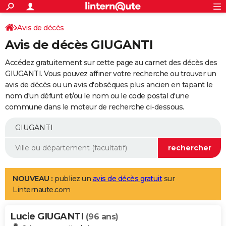
ACTUALITÉS
Connexion
S'inscrire
Avis de décès
Rechercher
Société
Education
Villes
Politique
Faits Divers
Monde
+
SPORT
Avis de décès GIUGANTI
Football
Cyclisme
Forum
Coupe du monde 2026
Tennis
Rugby
CULTURE
Accédez gratuitement sur cette page au carnet des décès des
TNT
Cinéma
Musique
Programme TV
Streaming
Sorties cinéma
+
GIUGANTI. Vous pouvez affiner votre recherche ou trouver un
FINANCE
avis de décès ou un avis d'obsèques plus ancien en tapant le
Impôts
Immobilier
Banque
Crédit
Retraite
Epargne
Risques naturels par ville
Assurance
AUTO
nom d'un défunt et/ou le nom ou le code postal d'une
commune dans le moteur de recherche ci-dessous.
Réserver un essai
Berlines
Forum auto
Essais
Citadines
SUV
+
HIGH-TECH
Meilleur smartphone
Ordinateurs
Guide high-tech
Mobiles
Internet
Jeux vidéo
+
BRICOLAGE
Aménagement intérieur
Cuisine
Jardinage
+
Forum
Extérieur
Salle de bains
Rangement
WEEK-END
Escapades
Expositions
Week-end nature
Guides de France
Patrimoine
Musées
+
LIFESTYLE
NOUVEAU :
publiez un
avis de décès gratuit
sur
Linternaute.com
Bien-être
Mode
+
Art de vivre
Loisirs
Modes de vie
SANTE
Lucie GIUGANTI
Guide de la santé
Médicaments
+
Alimentation
Maladies
Sommeil
(96 ans)
VOYAGE