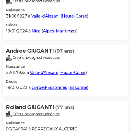
Créer une cagnotte obsèques
City break
Voyage de noces
Climat
Destinations
Voyage nature
Forum
+
PHOTO
Naissance
31/08/1927 à
Valle-d'Alesani
(
Haute-Corse
)
GUIDES D'ACHAT
Décès
19/01/2024 à
Nice
(
Alpes-Maritimes
)
BONS PLANS
CARTE DE VOEUX
Andree GIUGANTI
(97 ans)
Carte Bonne année
Carte Pâques
Carte de Noël
Carte Saint-Valentin
Carte d'anniversaire
DICTIONNAIRE
Créer une cagnotte obsèques
Biographies
Expressions
Dictionnaire
Citations
Proverbes
PROGRAMME TV
Naissance
22/11/1925 à
Valle-d'Alesani
(
Haute-Corse
)
COPAINS D'AVANT
Décès
19/01/2023 à
Corbeil-Essonnes
(
Essonne
)
Se connecter
Collèges
Universités
Service militaire
S'inscrire
Lycées
Primaires
Entreprises
Avis de recherche
AVIS DE DÉCÈS
FORUM
Rolland GIUGANTI
(77 ans)
Lifestyle
Sport
Television
Cinema
Bricolage
Culture
Auto
Voyage
Créer une cagnotte obsèques
Naissance
03/04/1941 à PERREGAUX ALGERIE