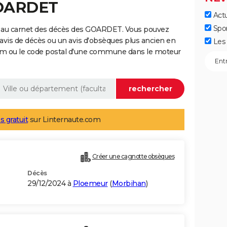
GOARDET
Actu
Spo
e au carnet des décès des GOARDET. Vous pouvez
 avis de décès ou un avis d'obsèques plus ancien en
Les 
nom ou le code postal d'une commune dans le moteur
s gratuit
sur Linternaute.com
Créer une cagnotte obsèques
Décès
29/12/2024 à
Ploemeur
(
Morbihan
)