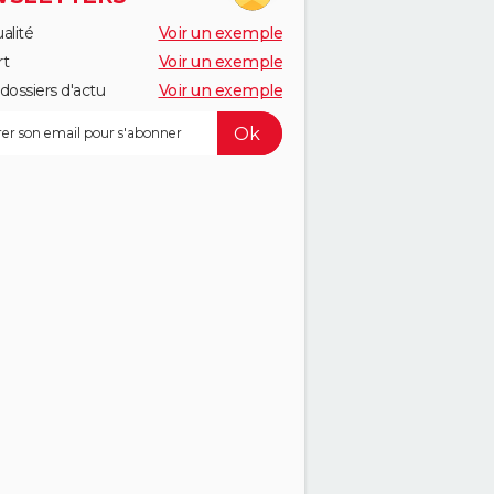
alité
Voir un exemple
rt
Voir un exemple
dossiers d'actu
Voir un exemple