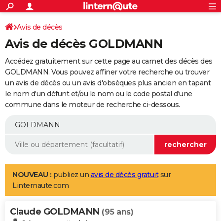
ACTUALITÉS
Connexion
S'inscrire
Avis de décès
Rechercher
Société
Education
Villes
Politique
Faits Divers
Monde
+
SPORT
Avis de décès GOLDMANN
Football
Cyclisme
Forum
Coupe du monde 2026
Tennis
Rugby
CULTURE
Accédez gratuitement sur cette page au carnet des décès des
TNT
Cinéma
Musique
Programme TV
Streaming
Sorties cinéma
+
GOLDMANN. Vous pouvez affiner votre recherche ou trouver
FINANCE
un avis de décès ou un avis d'obsèques plus ancien en tapant
Impôts
Immobilier
Banque
Crédit
Retraite
Epargne
Risques naturels par ville
Assurance
AUTO
le nom d'un défunt et/ou le nom ou le code postal d'une
commune dans le moteur de recherche ci-dessous.
Réserver un essai
Berlines
Forum auto
Essais
Citadines
SUV
+
HIGH-TECH
Meilleur smartphone
Ordinateurs
Guide high-tech
Mobiles
Internet
Jeux vidéo
+
BRICOLAGE
Aménagement intérieur
Cuisine
Jardinage
+
Forum
Extérieur
Salle de bains
Rangement
WEEK-END
Escapades
Expositions
Week-end nature
Guides de France
Patrimoine
Musées
+
LIFESTYLE
NOUVEAU :
publiez un
avis de décès gratuit
sur
Linternaute.com
Bien-être
Mode
+
Art de vivre
Loisirs
Modes de vie
SANTE
Claude GOLDMANN
Guide de la santé
Médicaments
+
Alimentation
Maladies
Sommeil
(95 ans)
VOYAGE