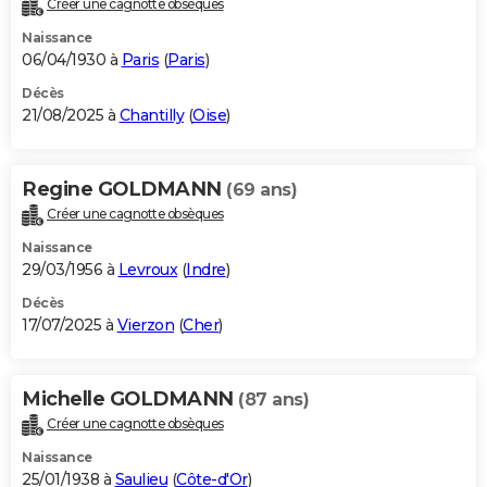
Créer une cagnotte obsèques
City break
Voyage de noces
Climat
Destinations
Voyage nature
Forum
+
PHOTO
Naissance
06/04/1930 à
Paris
(
Paris
)
GUIDES D'ACHAT
Décès
21/08/2025 à
Chantilly
(
Oise
)
BONS PLANS
CARTE DE VOEUX
Regine GOLDMANN
(69 ans)
Carte Bonne année
Carte Pâques
Carte de Noël
Carte Saint-Valentin
Carte d'anniversaire
DICTIONNAIRE
Créer une cagnotte obsèques
Biographies
Expressions
Dictionnaire
Citations
Proverbes
PROGRAMME TV
Naissance
29/03/1956 à
Levroux
(
Indre
)
COPAINS D'AVANT
Décès
17/07/2025 à
Vierzon
(
Cher
)
Se connecter
Collèges
Universités
Service militaire
S'inscrire
Lycées
Primaires
Entreprises
Avis de recherche
AVIS DE DÉCÈS
FORUM
Michelle GOLDMANN
(87 ans)
Lifestyle
Sport
Television
Cinema
Bricolage
Culture
Auto
Voyage
Créer une cagnotte obsèques
Naissance
25/01/1938 à
Saulieu
(
Côte-d'Or
)