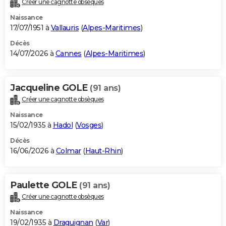
Créer une cagnotte obsèques
City break
Voyage de noces
Climat
Destinations
Voyage nature
Forum
+
PHOTO
Naissance
17/07/1951 à
Vallauris
(
Alpes-Maritimes
)
GUIDES D'ACHAT
Décès
14/07/2026 à
Cannes
(
Alpes-Maritimes
)
BONS PLANS
CARTE DE VOEUX
Jacqueline GOLE
(91 ans)
Carte Bonne année
Carte Pâques
Carte de Noël
Carte Saint-Valentin
Carte d'anniversaire
DICTIONNAIRE
Créer une cagnotte obsèques
Biographies
Expressions
Dictionnaire
Citations
Proverbes
PROGRAMME TV
Naissance
15/02/1935 à
Hadol
(
Vosges
)
COPAINS D'AVANT
Décès
16/06/2026 à
Colmar
(
Haut-Rhin
)
Se connecter
Collèges
Universités
Service militaire
S'inscrire
Lycées
Primaires
Entreprises
Avis de recherche
AVIS DE DÉCÈS
FORUM
Paulette GOLE
(91 ans)
Lifestyle
Sport
Television
Cinema
Bricolage
Culture
Auto
Voyage
Créer une cagnotte obsèques
Naissance
19/02/1935 à
Draguignan
(
Var
)