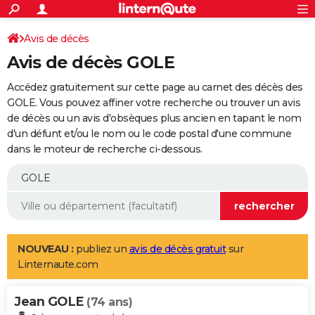
ACTUALITÉS
Connexion
S'inscrire
Avis de décès
Rechercher
Société
Education
Villes
Politique
Faits Divers
Monde
+
SPORT
Avis de décès GOLE
Football
Cyclisme
Forum
Coupe du monde 2026
Tennis
Rugby
CULTURE
Accédez gratuitement sur cette page au carnet des décès des
TNT
Cinéma
Musique
Programme TV
Streaming
Sorties cinéma
+
GOLE. Vous pouvez affiner votre recherche ou trouver un avis
FINANCE
de décès ou un avis d'obsèques plus ancien en tapant le nom
Impôts
Immobilier
Banque
Crédit
Retraite
Epargne
Risques naturels par ville
Assurance
AUTO
d'un défunt et/ou le nom ou le code postal d'une commune
dans le moteur de recherche ci-dessous.
Réserver un essai
Berlines
Forum auto
Essais
Citadines
SUV
+
HIGH-TECH
Meilleur smartphone
Ordinateurs
Guide high-tech
Mobiles
Internet
Jeux vidéo
+
BRICOLAGE
Aménagement intérieur
Cuisine
Jardinage
+
Forum
Extérieur
Salle de bains
Rangement
WEEK-END
Escapades
Expositions
Week-end nature
Guides de France
Patrimoine
Musées
+
LIFESTYLE
NOUVEAU :
publiez un
avis de décès gratuit
sur
Linternaute.com
Bien-être
Mode
+
Art de vivre
Loisirs
Modes de vie
SANTE
Jean GOLE
Guide de la santé
Médicaments
+
Alimentation
Maladies
Sommeil
(74 ans)
VOYAGE