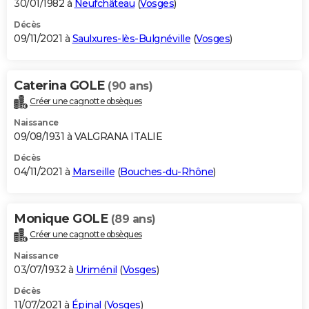
30/01/1982 à
Neufchâteau
(
Vosges
)
Décès
09/11/2021 à
Saulxures-lès-Bulgnéville
(
Vosges
)
Caterina GOLE
(90 ans)
Créer une cagnotte obsèques
Naissance
09/08/1931 à VALGRANA ITALIE
Décès
04/11/2021 à
Marseille
(
Bouches-du-Rhône
)
Monique GOLE
(89 ans)
Créer une cagnotte obsèques
Naissance
03/07/1932 à
Uriménil
(
Vosges
)
Décès
11/07/2021 à
Épinal
(
Vosges
)