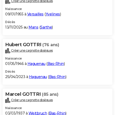
Créer une cagnotte obsèques
City break
Voyage de noces
Climat
Destinations
Voyage nature
Forum
+
PHOTO
Naissance
09/01/1955 à
Versailles
(
Yvelines
)
GUIDES D'ACHAT
Décès
13/11/2025 au
Mans
(
Sarthe
)
BONS PLANS
CARTE DE VOEUX
Hubert GOTTRI
(76 ans)
Carte Bonne année
Carte Pâques
Carte de Noël
Carte Saint-Valentin
Carte d'anniversaire
DICTIONNAIRE
Créer une cagnotte obsèques
Biographies
Expressions
Dictionnaire
Citations
Proverbes
PROGRAMME TV
Naissance
01/05/1946 à
Haguenau
(
Bas-Rhin
)
COPAINS D'AVANT
Décès
25/04/2023 à
Haguenau
(
Bas-Rhin
)
Se connecter
Collèges
Universités
Service militaire
S'inscrire
Lycées
Primaires
Entreprises
Avis de recherche
AVIS DE DÉCÈS
FORUM
Marcel GOTTRI
(85 ans)
Lifestyle
Sport
Television
Cinema
Bricolage
Culture
Auto
Voyage
Créer une cagnotte obsèques
Naissance
03/03/1937 à
Weitbruch
(
Bas-Rhin
)