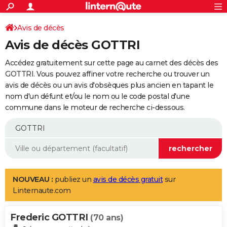
ACTUALITÉS
Connexion
S'inscrire
Avis de décès
Rechercher
Société
Education
Villes
Politique
Faits Divers
Monde
+
SPORT
Avis de décès GOTTRI
Football
Cyclisme
Forum
Coupe du monde 2026
Tennis
Rugby
CULTURE
Accédez gratuitement sur cette page au carnet des décès des
TNT
Cinéma
Musique
Programme TV
Streaming
Sorties cinéma
+
GOTTRI. Vous pouvez affiner votre recherche ou trouver un
FINANCE
avis de décès ou un avis d'obsèques plus ancien en tapant le
Impôts
Immobilier
Banque
Crédit
Retraite
Epargne
Risques naturels par ville
Assurance
AUTO
nom d'un défunt et/ou le nom ou le code postal d'une
commune dans le moteur de recherche ci-dessous.
Réserver un essai
Berlines
Forum auto
Essais
Citadines
SUV
+
HIGH-TECH
Meilleur smartphone
Ordinateurs
Guide high-tech
Mobiles
Internet
Jeux vidéo
+
BRICOLAGE
Aménagement intérieur
Cuisine
Jardinage
+
Forum
Extérieur
Salle de bains
Rangement
WEEK-END
Escapades
Expositions
Week-end nature
Guides de France
Patrimoine
Musées
+
LIFESTYLE
NOUVEAU :
publiez un
avis de décès gratuit
sur
Linternaute.com
Bien-être
Mode
+
Art de vivre
Loisirs
Modes de vie
SANTE
Frederic GOTTRI
Guide de la santé
Médicaments
+
Alimentation
Maladies
Sommeil
(70 ans)
VOYAGE