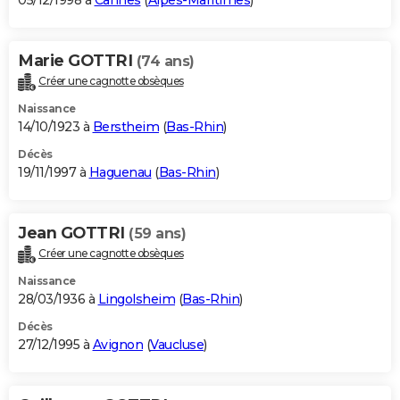
05/12/1998 à
Cannes
(
Alpes-Maritimes
)
Marie GOTTRI
(74 ans)
Créer une cagnotte obsèques
Naissance
14/10/1923 à
Berstheim
(
Bas-Rhin
)
Décès
19/11/1997 à
Haguenau
(
Bas-Rhin
)
Jean GOTTRI
(59 ans)
Créer une cagnotte obsèques
Naissance
28/03/1936 à
Lingolsheim
(
Bas-Rhin
)
Décès
27/12/1995 à
Avignon
(
Vaucluse
)