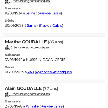
Créer une cagnotte obsèques
City break
Voyage de noces
Climat
Destinations
Voyage nature
Forum
+
PHOTO
Naissance
18/08/1934 à
Samer
(
Pas-de-Calais
)
GUIDES D'ACHAT
Décès
30/01/2026 à
Samer
(
Pas-de-Calais
)
BONS PLANS
CARTE DE VOEUX
Marthe GOUDALLE
(83 ans)
Carte Bonne année
Carte Pâques
Carte de Noël
Carte Saint-Valentin
Carte d'anniversaire
DICTIONNAIRE
Créer une cagnotte obsèques
Biographies
Expressions
Dictionnaire
Citations
Proverbes
PROGRAMME TV
Naissance
31/08/1942 à HUSSEIN-DAY ALGERIE
COPAINS D'AVANT
Décès
06/09/2025 à
Pau
(
Pyrénées-Atlantiques
)
Se connecter
Collèges
Universités
Service militaire
S'inscrire
Lycées
Primaires
Entreprises
Avis de recherche
AVIS DE DÉCÈS
FORUM
Alain GOUDALLE
(77 ans)
Lifestyle
Sport
Television
Cinema
Bricolage
Culture
Auto
Voyage
Créer une cagnotte obsèques
Naissance
21/03/1948 à
Wimille
(
Pas-de-Calais
)