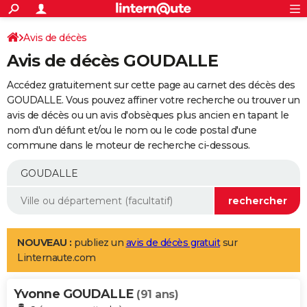
ACTUALITÉS
Connexion
S'inscrire
Avis de décès
Rechercher
Société
Education
Villes
Politique
Faits Divers
Monde
+
SPORT
Avis de décès GOUDALLE
Football
Cyclisme
Forum
Coupe du monde 2026
Tennis
Rugby
CULTURE
Accédez gratuitement sur cette page au carnet des décès des
TNT
Cinéma
Musique
Programme TV
Streaming
Sorties cinéma
+
GOUDALLE. Vous pouvez affiner votre recherche ou trouver un
FINANCE
avis de décès ou un avis d'obsèques plus ancien en tapant le
Impôts
Immobilier
Banque
Crédit
Retraite
Epargne
Risques naturels par ville
Assurance
AUTO
nom d'un défunt et/ou le nom ou le code postal d'une
commune dans le moteur de recherche ci-dessous.
Réserver un essai
Berlines
Forum auto
Essais
Citadines
SUV
+
HIGH-TECH
Meilleur smartphone
Ordinateurs
Guide high-tech
Mobiles
Internet
Jeux vidéo
+
BRICOLAGE
Aménagement intérieur
Cuisine
Jardinage
+
Forum
Extérieur
Salle de bains
Rangement
WEEK-END
Escapades
Expositions
Week-end nature
Guides de France
Patrimoine
Musées
+
LIFESTYLE
NOUVEAU :
publiez un
avis de décès gratuit
sur
Linternaute.com
Bien-être
Mode
+
Art de vivre
Loisirs
Modes de vie
SANTE
Yvonne GOUDALLE
Guide de la santé
Médicaments
+
Alimentation
Maladies
Sommeil
(91 ans)
VOYAGE