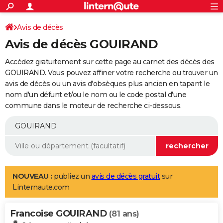
ACTUALITÉS
Connexion
S'inscrire
Avis de décès
Rechercher
Société
Education
Villes
Politique
Faits Divers
Monde
+
SPORT
Avis de décès GOUIRAND
Football
Cyclisme
Forum
Coupe du monde 2026
Tennis
Rugby
CULTURE
Accédez gratuitement sur cette page au carnet des décès des
TNT
Cinéma
Musique
Programme TV
Streaming
Sorties cinéma
+
GOUIRAND. Vous pouvez affiner votre recherche ou trouver un
FINANCE
avis de décès ou un avis d'obsèques plus ancien en tapant le
Impôts
Immobilier
Banque
Crédit
Retraite
Epargne
Risques naturels par ville
Assurance
AUTO
nom d'un défunt et/ou le nom ou le code postal d'une
commune dans le moteur de recherche ci-dessous.
Réserver un essai
Berlines
Forum auto
Essais
Citadines
SUV
+
HIGH-TECH
Meilleur smartphone
Ordinateurs
Guide high-tech
Mobiles
Internet
Jeux vidéo
+
BRICOLAGE
Aménagement intérieur
Cuisine
Jardinage
+
Forum
Extérieur
Salle de bains
Rangement
WEEK-END
Escapades
Expositions
Week-end nature
Guides de France
Patrimoine
Musées
+
LIFESTYLE
NOUVEAU :
publiez un
avis de décès gratuit
sur
Linternaute.com
Bien-être
Mode
+
Art de vivre
Loisirs
Modes de vie
SANTE
Francoise GOUIRAND
Guide de la santé
Médicaments
+
Alimentation
Maladies
Sommeil
(81 ans)
VOYAGE