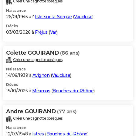
Créer une cagnotte obsèques
City break
Voyage de noces
Climat
Destinations
Voyage nature
Forum
+
PHOTO
Naissance
26/01/1945 à l'
Isle-sur-la-Sorgue
(
Vaucluse
)
GUIDES D'ACHAT
Décès
03/03/2026 à
Fréjus
(
Var
)
BONS PLANS
CARTE DE VOEUX
Colette GOUIRAND
(86 ans)
Carte Bonne année
Carte Pâques
Carte de Noël
Carte Saint-Valentin
Carte d'anniversaire
DICTIONNAIRE
Créer une cagnotte obsèques
Biographies
Expressions
Dictionnaire
Citations
Proverbes
PROGRAMME TV
Naissance
14/06/1939 à
Avignon
(
Vaucluse
)
COPAINS D'AVANT
Décès
15/10/2025 à
Miramas
(
Bouches-du-Rhône
)
Se connecter
Collèges
Universités
Service militaire
S'inscrire
Lycées
Primaires
Entreprises
Avis de recherche
AVIS DE DÉCÈS
FORUM
Andre GOUIRAND
(77 ans)
Lifestyle
Sport
Television
Cinema
Bricolage
Culture
Auto
Voyage
Créer une cagnotte obsèques
Naissance
12/07/1948 à
Istres
(
Bouches-du-Rhône
)