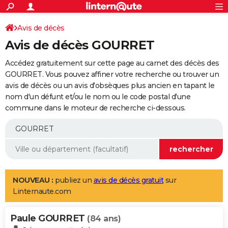
ACTUALITÉS
Connexion
S'inscrire
Avis de décès
Rechercher
Société
Education
Villes
Politique
Faits Divers
Monde
+
SPORT
Avis de décès GOURRET
Football
Cyclisme
Forum
Coupe du monde 2026
Tennis
Rugby
CULTURE
Accédez gratuitement sur cette page au carnet des décès des
TNT
Cinéma
Musique
Programme TV
Streaming
Sorties cinéma
+
GOURRET. Vous pouvez affiner votre recherche ou trouver un
FINANCE
avis de décès ou un avis d'obsèques plus ancien en tapant le
Impôts
Immobilier
Banque
Crédit
Retraite
Epargne
Risques naturels par ville
Assurance
AUTO
nom d'un défunt et/ou le nom ou le code postal d'une
commune dans le moteur de recherche ci-dessous.
Réserver un essai
Berlines
Forum auto
Essais
Citadines
SUV
+
HIGH-TECH
Meilleur smartphone
Ordinateurs
Guide high-tech
Mobiles
Internet
Jeux vidéo
+
BRICOLAGE
Aménagement intérieur
Cuisine
Jardinage
+
Forum
Extérieur
Salle de bains
Rangement
WEEK-END
Escapades
Expositions
Week-end nature
Guides de France
Patrimoine
Musées
+
LIFESTYLE
NOUVEAU :
publiez un
avis de décès gratuit
sur
Linternaute.com
Bien-être
Mode
+
Art de vivre
Loisirs
Modes de vie
SANTE
Paule GOURRET
Guide de la santé
Médicaments
+
Alimentation
Maladies
Sommeil
(84 ans)
VOYAGE