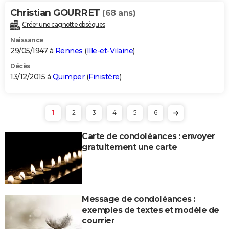
Christian GOURRET
(68 ans)
Créer une cagnotte obsèques
Naissance
29/05/1947 à
Rennes
(
Ille-et-Vilaine
)
Décès
13/12/2015 à
Quimper
(
Finistère
)
1
2
3
4
5
6
Carte de condoléances : envoyer
gratuitement une carte
Message de condoléances :
exemples de textes et modèle de
courrier