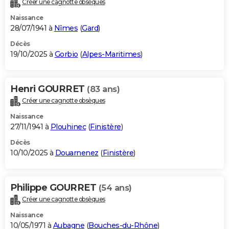
Créer une cagnotte obsèques
City break
Voyage de noces
Climat
Destinations
Voyage nature
Forum
+
PHOTO
Naissance
28/07/1941 à
Nîmes
(
Gard
)
GUIDES D'ACHAT
Décès
19/10/2025 à
Gorbio
(
Alpes-Maritimes
)
BONS PLANS
CARTE DE VOEUX
Henri GOURRET
(83 ans)
Carte Bonne année
Carte Pâques
Carte de Noël
Carte Saint-Valentin
Carte d'anniversaire
DICTIONNAIRE
Créer une cagnotte obsèques
Biographies
Expressions
Dictionnaire
Citations
Proverbes
PROGRAMME TV
Naissance
27/11/1941 à
Plouhinec
(
Finistère
)
COPAINS D'AVANT
Décès
10/10/2025 à
Douarnenez
(
Finistère
)
Se connecter
Collèges
Universités
Service militaire
S'inscrire
Lycées
Primaires
Entreprises
Avis de recherche
AVIS DE DÉCÈS
FORUM
Philippe GOURRET
(54 ans)
Lifestyle
Sport
Television
Cinema
Bricolage
Culture
Auto
Voyage
Créer une cagnotte obsèques
Naissance
10/05/1971 à
Aubagne
(
Bouches-du-Rhône
)