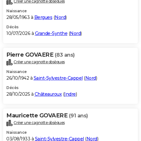
Créer une cagnotte obsèques
City break
Voyage de noces
Climat
Destinations
Voyage nature
Forum
+
PHOTO
Naissance
28/05/1963 à
Bergues
(
Nord
)
GUIDES D'ACHAT
Décès
10/07/2026 à
Grande-Synthe
(
Nord
)
BONS PLANS
CARTE DE VOEUX
Pierre GOVAERE
(83 ans)
Carte Bonne année
Carte Pâques
Carte de Noël
Carte Saint-Valentin
Carte d'anniversaire
DICTIONNAIRE
Créer une cagnotte obsèques
Biographies
Expressions
Dictionnaire
Citations
Proverbes
PROGRAMME TV
Naissance
26/10/1942 à
Saint-Sylvestre-Cappel
(
Nord
)
COPAINS D'AVANT
Décès
28/10/2025 à
Châteauroux
(
Indre
)
Se connecter
Collèges
Universités
Service militaire
S'inscrire
Lycées
Primaires
Entreprises
Avis de recherche
AVIS DE DÉCÈS
FORUM
Mauricette GOVAERE
(91 ans)
Lifestyle
Sport
Television
Cinema
Bricolage
Culture
Auto
Voyage
Créer une cagnotte obsèques
Naissance
03/08/1933 à
Saint-Sylvestre-Cappel
(
Nord
)