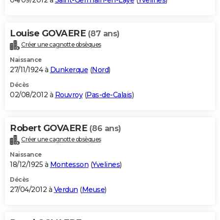
04/09/2012 à
Saint-Germain-en-Laye
(
Yvelines
)
Louise GOVAERE
(87 ans)
Créer une cagnotte obsèques
Naissance
27/11/1924 à
Dunkerque
(
Nord
)
Décès
02/08/2012 à
Rouvroy
(
Pas-de-Calais
)
Robert GOVAERE
(86 ans)
Créer une cagnotte obsèques
Naissance
18/12/1925 à
Montesson
(
Yvelines
)
Décès
27/04/2012 à
Verdun
(
Meuse
)