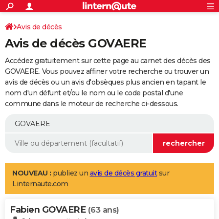
ACTUALITÉS
Connexion
S'inscrire
Avis de décès
Rechercher
Société
Education
Villes
Politique
Faits Divers
Monde
+
SPORT
Avis de décès GOVAERE
Football
Cyclisme
Forum
Coupe du monde 2026
Tennis
Rugby
CULTURE
Accédez gratuitement sur cette page au carnet des décès des
TNT
Cinéma
Musique
Programme TV
Streaming
Sorties cinéma
+
GOVAERE. Vous pouvez affiner votre recherche ou trouver un
FINANCE
avis de décès ou un avis d'obsèques plus ancien en tapant le
Impôts
Immobilier
Banque
Crédit
Retraite
Epargne
Risques naturels par ville
Assurance
AUTO
nom d'un défunt et/ou le nom ou le code postal d'une
commune dans le moteur de recherche ci-dessous.
Réserver un essai
Berlines
Forum auto
Essais
Citadines
SUV
+
HIGH-TECH
Meilleur smartphone
Ordinateurs
Guide high-tech
Mobiles
Internet
Jeux vidéo
+
BRICOLAGE
Aménagement intérieur
Cuisine
Jardinage
+
Forum
Extérieur
Salle de bains
Rangement
WEEK-END
Escapades
Expositions
Week-end nature
Guides de France
Patrimoine
Musées
+
LIFESTYLE
NOUVEAU :
publiez un
avis de décès gratuit
sur
Linternaute.com
Bien-être
Mode
+
Art de vivre
Loisirs
Modes de vie
SANTE
Fabien GOVAERE
Guide de la santé
Médicaments
+
Alimentation
Maladies
Sommeil
(63 ans)
VOYAGE