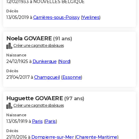
12/02/1933 à NOUVELLES BELGIQUE
Décès
13/05/2019 à
Carrières-sous-Poissy
(
Yvelines
)
Noela GOVAERE
(91 ans)
Créer une cagnotte obsèques
Naissance
24/12/1925 à
Dunkerque
(
Nord
)
Décès
27/04/2017 à
Champcueil
(
Essonne
)
Huguette GOVAERE
(97 ans)
Créer une cagnotte obsèques
Naissance
13/05/1919 à
Paris
(
Paris
)
Décès
21/11/2016 à
Dompierre-sur-Mer
(
Charente-Maritime
)