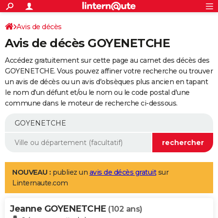
ACTUALITÉS
Connexion
S'inscrire
Avis de décès
Rechercher
Société
Education
Villes
Politique
Faits Divers
Monde
+
SPORT
Avis de décès GOYENETCHE
Football
Cyclisme
Forum
Coupe du monde 2026
Tennis
Rugby
CULTURE
Accédez gratuitement sur cette page au carnet des décès des
TNT
Cinéma
Musique
Programme TV
Streaming
Sorties cinéma
+
GOYENETCHE. Vous pouvez affiner votre recherche ou trouver
FINANCE
un avis de décès ou un avis d'obsèques plus ancien en tapant
Impôts
Immobilier
Banque
Crédit
Retraite
Epargne
Risques naturels par ville
Assurance
AUTO
le nom d'un défunt et/ou le nom ou le code postal d'une
commune dans le moteur de recherche ci-dessous.
Réserver un essai
Berlines
Forum auto
Essais
Citadines
SUV
+
HIGH-TECH
Meilleur smartphone
Ordinateurs
Guide high-tech
Mobiles
Internet
Jeux vidéo
+
BRICOLAGE
Aménagement intérieur
Cuisine
Jardinage
+
Forum
Extérieur
Salle de bains
Rangement
WEEK-END
Escapades
Expositions
Week-end nature
Guides de France
Patrimoine
Musées
+
LIFESTYLE
NOUVEAU :
publiez un
avis de décès gratuit
sur
Linternaute.com
Bien-être
Mode
+
Art de vivre
Loisirs
Modes de vie
SANTE
Jeanne GOYENETCHE
Guide de la santé
Médicaments
+
Alimentation
Maladies
Sommeil
(102 ans)
VOYAGE