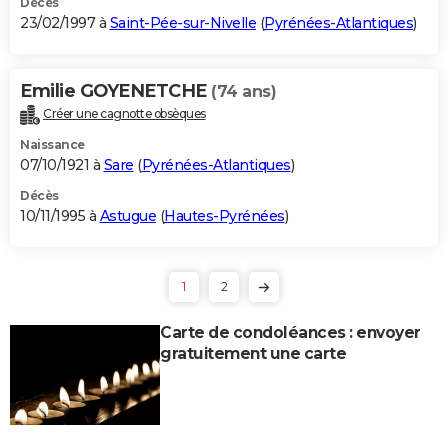
Décès
23/02/1997 à
Saint-Pée-sur-Nivelle
(
Pyrénées-Atlantiques
)
Emilie GOYENETCHE
(74 ans)
Créer une cagnotte obsèques
Naissance
07/10/1921 à
Sare
(
Pyrénées-Atlantiques
)
Décès
10/11/1995 à
Astugue
(
Hautes-Pyrénées
)
1
2
Carte de condoléances : envoyer
gratuitement une carte