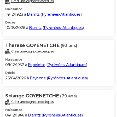
Créer une cagnotte obsèques
City break
Voyage de noces
Climat
Destinations
Voyage nature
Forum
+
PHOTO
Naissance
14/12/1923 à
Biarritz
(
Pyrénées-Atlantiques
)
GUIDES D'ACHAT
Décès
10/05/2026 à
Biarritz
(
Pyrénées-Atlantiques
)
BONS PLANS
CARTE DE VOEUX
Therese GOYENETCHE
(93 ans)
Carte Bonne année
Carte Pâques
Carte de Noël
Carte Saint-Valentin
Carte d'anniversaire
DICTIONNAIRE
Créer une cagnotte obsèques
Biographies
Expressions
Dictionnaire
Citations
Proverbes
PROGRAMME TV
Naissance
09/12/1932 à
Espelette
(
Pyrénées-Atlantiques
)
COPAINS D'AVANT
Décès
23/04/2026 à
Bayonne
(
Pyrénées-Atlantiques
)
Se connecter
Collèges
Universités
Service militaire
S'inscrire
Lycées
Primaires
Entreprises
Avis de recherche
AVIS DE DÉCÈS
FORUM
Solange GOYENETCHE
(79 ans)
Lifestyle
Sport
Television
Cinema
Bricolage
Culture
Auto
Voyage
Créer une cagnotte obsèques
Naissance
04/12/1946 à
Biarritz
(
Pyrénées-Atlantiques
)