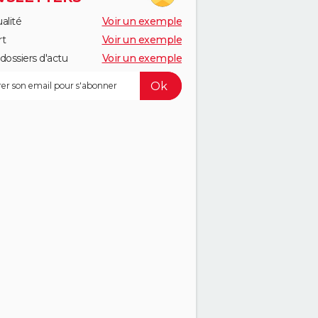
alité
Voir un exemple
rt
Voir un exemple
dossiers d'actu
Voir un exemple