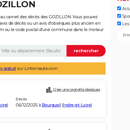
GOZILLON
Actu
Spo
e au carnet des décès des GOZILLON. Vous pouvez
 avis de décès ou un avis d'obsèques plus ancien en
Les 
nom ou le code postal d'une commune dans le moteur
s gratuit
sur Linternaute.com
Créer une cagnotte obsèques
Décès
oire
)
06/12/2025 à
Bourgueil
(
Indre-et-Loire
)