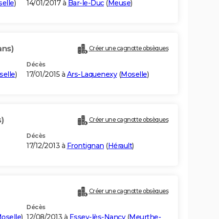
elle
)
14/01/2017 à
Bar-le-Duc
(
Meuse
)
ans)
Créer une cagnotte obsèques
Décès
elle
)
17/01/2015 à
Ars-Laquenexy
(
Moselle
)
)
Créer une cagnotte obsèques
Décès
17/12/2013 à
Frontignan
(
Hérault
)
Créer une cagnotte obsèques
Décès
oselle
)
12/08/2013 à
Essey-lès-Nancy
(
Meurthe-