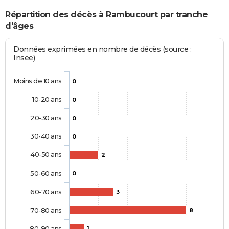
Répartition des décès à Rambucourt par tranche
d'âges
Données exprimées en nombre de décès (source :
Insee)
Moins de 10 ans
0
10-20 ans
0
20-30 ans
0
30-40 ans
0
40-50 ans
2
50-60 ans
0
60-70 ans
3
70-80 ans
8
80-90 ans
1