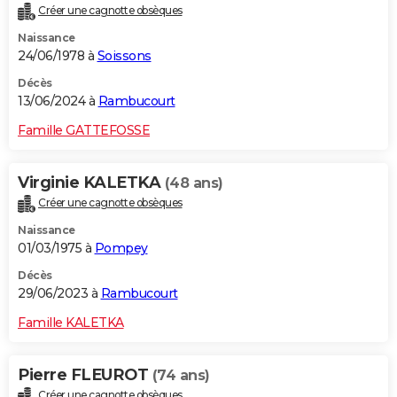
Créer une cagnotte obsèques
City break
Voyage de noces
Climat
Destinations
Voyage nature
Forum
+
PHOTO
Naissance
24/06/1978 à
Soissons
GUIDES D'ACHAT
Décès
BONS PLANS
13/06/2024 à
Rambucourt
CARTE DE VOEUX
Famille GATTEFOSSE
Carte Bonne année
Carte Pâques
Carte de Noël
Carte Saint-Valentin
Carte d'anniversaire
DICTIONNAIRE
Virginie KALETKA
(48 ans)
Biographies
Expressions
Dictionnaire
Citations
Proverbes
PROGRAMME TV
Créer une cagnotte obsèques
Naissance
COPAINS D'AVANT
01/03/1975 à
Pompey
Se connecter
Collèges
Universités
Service militaire
S'inscrire
Lycées
Primaires
Entreprises
Avis de recherche
AVIS DE DÉCÈS
Décès
29/06/2023 à
Rambucourt
FORUM
Famille KALETKA
Lifestyle
Sport
Television
Cinema
Bricolage
Culture
Auto
Voyage
Pierre FLEUROT
(74 ans)
Créer une cagnotte obsèques