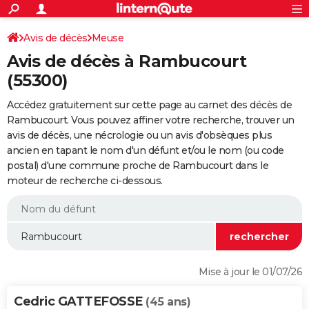
ACTUALITÉS
Connexion
S'inscrire
Avis de décès
Meuse
Rechercher
Société
Education
Villes
Politique
Faits Divers
Monde
+
SPORT
Avis de décès à Rambucourt
Football
Cyclisme
Forum
Coupe du monde 2026
Tennis
Rugby
CULTURE
(55300)
TNT
Cinéma
Musique
Programme TV
Streaming
Sorties cinéma
+
FINANCE
Accédez gratuitement sur cette page au carnet des décès de
Rambucourt. Vous pouvez affiner votre recherche, trouver un
Impôts
Immobilier
Banque
Crédit
Retraite
Epargne
Risques naturels par ville
Assurance
AUTO
avis de décès, une nécrologie ou un avis d'obsèques plus
ancien en tapant le nom d'un défunt et/ou le nom (ou code
Réserver un essai
Berlines
Forum auto
Essais
Citadines
SUV
+
HIGH-TECH
postal) d'une commune proche de Rambucourt dans le
moteur de recherche ci-dessous.
Meilleur smartphone
Ordinateurs
Guide high-tech
Mobiles
Internet
Jeux vidéo
+
BRICOLAGE
Aménagement intérieur
Cuisine
Jardinage
+
Forum
Extérieur
Salle de bains
Rangement
WEEK-END
Escapades
Expositions
Week-end nature
Guides de France
Patrimoine
Musées
+
LIFESTYLE
Bien-être
Mode
+
Art de vivre
Loisirs
Modes de vie
SANTE
Mise à jour le 01/07/26
Guide de la santé
Médicaments
+
Alimentation
Maladies
Sommeil
VOYAGE
Cedric GATTEFOSSE
(45 ans)