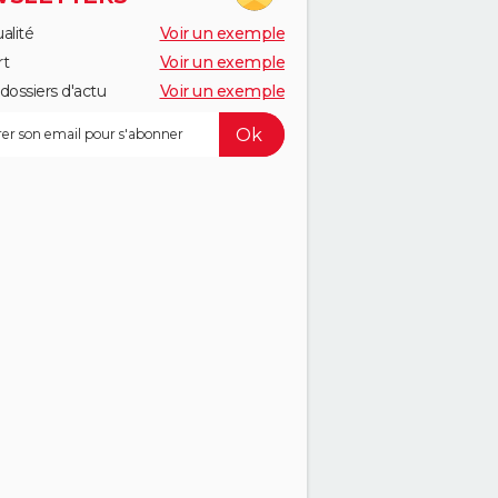
alité
Voir un exemple
rt
Voir un exemple
dossiers d'actu
Voir un exemple