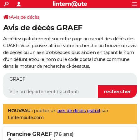
ACTUALITÉS
Connexion
S'inscrire
Avis de décès
Rechercher
Société
Education
Villes
Politique
Faits Divers
Monde
+
SPORT
Avis de décès GRAEF
Football
Cyclisme
Forum
Coupe du monde 2026
Tennis
Rugby
CULTURE
Accédez gratuitement sur cette page au carnet des décès des
TNT
Cinéma
Musique
Programme TV
Streaming
Sorties cinéma
+
GRAEF. Vous pouvez affiner votre recherche ou trouver un avis
FINANCE
de décès ou un avis d'obsèques plus ancien en tapant le nom
Impôts
Immobilier
Banque
Crédit
Retraite
Epargne
Risques naturels par ville
Assurance
AUTO
d'un défunt et/ou le nom ou le code postal d'une commune
dans le moteur de recherche ci-dessous.
Réserver un essai
Berlines
Forum auto
Essais
Citadines
SUV
+
HIGH-TECH
Meilleur smartphone
Ordinateurs
Guide high-tech
Mobiles
Internet
Jeux vidéo
+
BRICOLAGE
Aménagement intérieur
Cuisine
Jardinage
+
Forum
Extérieur
Salle de bains
Rangement
WEEK-END
Escapades
Expositions
Week-end nature
Guides de France
Patrimoine
Musées
+
LIFESTYLE
NOUVEAU :
publiez un
avis de décès gratuit
sur
Linternaute.com
Bien-être
Mode
+
Art de vivre
Loisirs
Modes de vie
SANTE
Francine GRAEF
Guide de la santé
Médicaments
+
Alimentation
Maladies
Sommeil
(76 ans)
VOYAGE