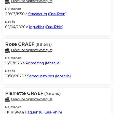
Créer une cagnotte obsèques
City break
Voyage de noces
Climat
Destinations
Voyage nature
Forum
+
PHOTO
Naissance
20/03/1950 à
Strasbourg
(
Bas-Rhin
)
GUIDES D'ACHAT
Décès
05/04/2026 à
Ingwiller
(
Bas-Rhin
)
BONS PLANS
CARTE DE VOEUX
Rose GRAEF
(98 ans)
Carte Bonne année
Carte Pâques
Carte de Noël
Carte Saint-Valentin
Carte d'anniversaire
DICTIONNAIRE
Créer une cagnotte obsèques
Biographies
Expressions
Dictionnaire
Citations
Proverbes
PROGRAMME TV
Naissance
16/11/1926 à
Rémelfing
(
Moselle
)
COPAINS D'AVANT
Décès
19/10/2025 à
Sarreguemines
(
Moselle
)
Se connecter
Collèges
Universités
Service militaire
S'inscrire
Lycées
Primaires
Entreprises
Avis de recherche
AVIS DE DÉCÈS
FORUM
Pierrette GRAEF
(75 ans)
Lifestyle
Sport
Television
Cinema
Bricolage
Culture
Auto
Voyage
Créer une cagnotte obsèques
Naissance
11/11/1949 à
Haguenau
(
Bas-Rhin
)