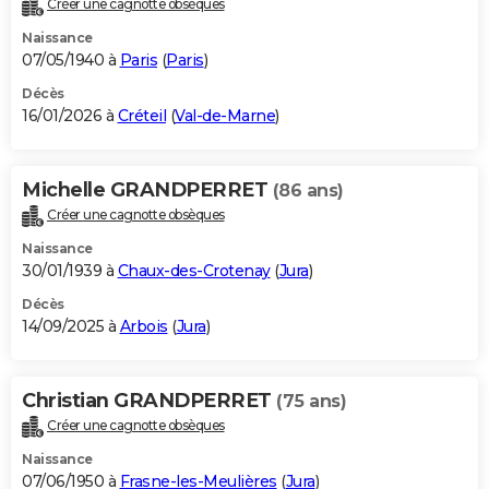
Créer une cagnotte obsèques
City break
Voyage de noces
Climat
Destinations
Voyage nature
Forum
+
PHOTO
Naissance
07/05/1940 à
Paris
(
Paris
)
GUIDES D'ACHAT
Décès
16/01/2026 à
Créteil
(
Val-de-Marne
)
BONS PLANS
CARTE DE VOEUX
Michelle GRANDPERRET
(86 ans)
Carte Bonne année
Carte Pâques
Carte de Noël
Carte Saint-Valentin
Carte d'anniversaire
DICTIONNAIRE
Créer une cagnotte obsèques
Biographies
Expressions
Dictionnaire
Citations
Proverbes
PROGRAMME TV
Naissance
30/01/1939 à
Chaux-des-Crotenay
(
Jura
)
COPAINS D'AVANT
Décès
14/09/2025 à
Arbois
(
Jura
)
Se connecter
Collèges
Universités
Service militaire
S'inscrire
Lycées
Primaires
Entreprises
Avis de recherche
AVIS DE DÉCÈS
FORUM
Christian GRANDPERRET
(75 ans)
Lifestyle
Sport
Television
Cinema
Bricolage
Culture
Auto
Voyage
Créer une cagnotte obsèques
Naissance
07/06/1950 à
Frasne-les-Meulières
(
Jura
)