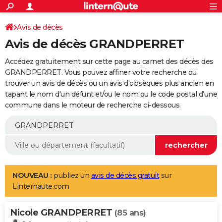
ACTUALITÉS
Connexion
S'inscrire
Avis de décès
Rechercher
Société
Education
Villes
Politique
Faits Divers
Monde
+
SPORT
Avis de décès GRANDPERRET
Football
Cyclisme
Forum
Coupe du monde 2026
Tennis
Rugby
CULTURE
Accédez gratuitement sur cette page au carnet des décès des
TNT
Cinéma
Musique
Programme TV
Streaming
Sorties cinéma
+
GRANDPERRET. Vous pouvez affiner votre recherche ou
FINANCE
trouver un avis de décès ou un avis d'obsèques plus ancien en
Impôts
Immobilier
Banque
Crédit
Retraite
Epargne
Risques naturels par ville
Assurance
AUTO
tapant le nom d'un défunt et/ou le nom ou le code postal d'une
commune dans le moteur de recherche ci-dessous.
Réserver un essai
Berlines
Forum auto
Essais
Citadines
SUV
+
HIGH-TECH
Meilleur smartphone
Ordinateurs
Guide high-tech
Mobiles
Internet
Jeux vidéo
+
BRICOLAGE
Aménagement intérieur
Cuisine
Jardinage
+
Forum
Extérieur
Salle de bains
Rangement
WEEK-END
Escapades
Expositions
Week-end nature
Guides de France
Patrimoine
Musées
+
LIFESTYLE
NOUVEAU :
publiez un
avis de décès gratuit
sur
Linternaute.com
Bien-être
Mode
+
Art de vivre
Loisirs
Modes de vie
SANTE
Nicole GRANDPERRET
Guide de la santé
Médicaments
+
Alimentation
Maladies
Sommeil
(85 ans)
VOYAGE