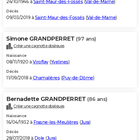
24/10/1946 à
Saint-Maur-des-Fossés
(
Val-de-Marne
)
Décès
09/03/2019 à
Saint-Maur-des-Fossés
(
Val-de-Marne
)
Simone GRANDPERRET
(97 ans)
Créer une cagnotte obsèques
Naissance
08/11/1920 à
Viroflay
(
Yvelines
)
Décès
11/09/2018 à
Chamalières
(
Puy-de-Dôme
)
Bernadette GRANDPERRET
(86 ans)
Créer une cagnotte obsèques
Naissance
16/04/1932 à
Frasne-les-Meulières
(
Jura
)
Décès
28/07/2018 à
Dole
(
Jura
)