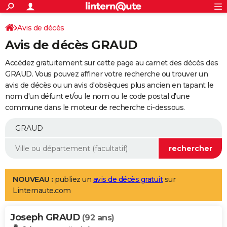
ACTUALITÉS
Connexion
S'inscrire
Avis de décès
Rechercher
Société
Education
Villes
Politique
Faits Divers
Monde
+
SPORT
Avis de décès GRAUD
Football
Cyclisme
Forum
Coupe du monde 2026
Tennis
Rugby
CULTURE
Accédez gratuitement sur cette page au carnet des décès des
TNT
Cinéma
Musique
Programme TV
Streaming
Sorties cinéma
+
GRAUD. Vous pouvez affiner votre recherche ou trouver un
FINANCE
avis de décès ou un avis d'obsèques plus ancien en tapant le
Impôts
Immobilier
Banque
Crédit
Retraite
Epargne
Risques naturels par ville
Assurance
AUTO
nom d'un défunt et/ou le nom ou le code postal d'une
commune dans le moteur de recherche ci-dessous.
Réserver un essai
Berlines
Forum auto
Essais
Citadines
SUV
+
HIGH-TECH
Meilleur smartphone
Ordinateurs
Guide high-tech
Mobiles
Internet
Jeux vidéo
+
BRICOLAGE
Aménagement intérieur
Cuisine
Jardinage
+
Forum
Extérieur
Salle de bains
Rangement
WEEK-END
Escapades
Expositions
Week-end nature
Guides de France
Patrimoine
Musées
+
LIFESTYLE
NOUVEAU :
publiez un
avis de décès gratuit
sur
Linternaute.com
Bien-être
Mode
+
Art de vivre
Loisirs
Modes de vie
SANTE
Joseph GRAUD
Guide de la santé
Médicaments
+
Alimentation
Maladies
Sommeil
(92 ans)
VOYAGE