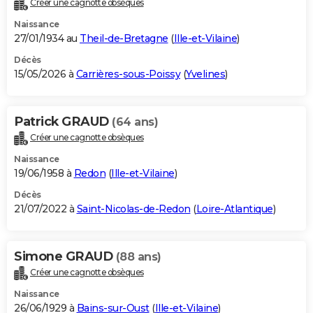
Créer une cagnotte obsèques
City break
Voyage de noces
Climat
Destinations
Voyage nature
Forum
+
PHOTO
Naissance
27/01/1934 au
Theil-de-Bretagne
(
Ille-et-Vilaine
)
GUIDES D'ACHAT
Décès
15/05/2026 à
Carrières-sous-Poissy
(
Yvelines
)
BONS PLANS
CARTE DE VOEUX
Patrick GRAUD
(64 ans)
Carte Bonne année
Carte Pâques
Carte de Noël
Carte Saint-Valentin
Carte d'anniversaire
DICTIONNAIRE
Créer une cagnotte obsèques
Biographies
Expressions
Dictionnaire
Citations
Proverbes
PROGRAMME TV
Naissance
19/06/1958 à
Redon
(
Ille-et-Vilaine
)
COPAINS D'AVANT
Décès
21/07/2022 à
Saint-Nicolas-de-Redon
(
Loire-Atlantique
)
Se connecter
Collèges
Universités
Service militaire
S'inscrire
Lycées
Primaires
Entreprises
Avis de recherche
AVIS DE DÉCÈS
FORUM
Simone GRAUD
(88 ans)
Lifestyle
Sport
Television
Cinema
Bricolage
Culture
Auto
Voyage
Créer une cagnotte obsèques
Naissance
26/06/1929 à
Bains-sur-Oust
(
Ille-et-Vilaine
)