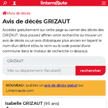
ACTUALITÉS
Connexion
S'inscrire
Avis de décès
Rechercher
Société
Education
Villes
Politique
Faits Divers
Monde
+
SPORT
Avis de décès GRIZAUT
Football
Cyclisme
Forum
Coupe du monde 2026
Tennis
Rugby
CULTURE
Accédez gratuitement sur cette page au carnet des décès des
TNT
Cinéma
Musique
Programme TV
Streaming
Sorties cinéma
+
GRIZAUT. Vous pouvez affiner votre recherche ou trouver un
FINANCE
avis de décès ou un avis d'obsèques plus ancien en tapant le
Impôts
Immobilier
Banque
Crédit
Retraite
Epargne
Risques naturels par ville
Assurance
AUTO
nom d'un défunt et/ou le nom ou le code postal d'une
commune dans le moteur de recherche ci-dessous.
Réserver un essai
Berlines
Forum auto
Essais
Citadines
SUV
+
HIGH-TECH
Meilleur smartphone
Ordinateurs
Guide high-tech
Mobiles
Internet
Jeux vidéo
+
BRICOLAGE
Aménagement intérieur
Cuisine
Jardinage
+
Forum
Extérieur
Salle de bains
Rangement
WEEK-END
Escapades
Expositions
Week-end nature
Guides de France
Patrimoine
Musées
+
LIFESTYLE
NOUVEAU :
publiez un
avis de décès gratuit
sur
Linternaute.com
Bien-être
Mode
+
Art de vivre
Loisirs
Modes de vie
SANTE
Isabelle GRIZAUT
Guide de la santé
Médicaments
+
Alimentation
Maladies
Sommeil
(95 ans)
VOYAGE