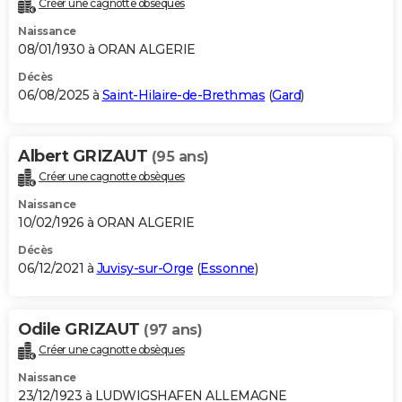
Créer une cagnotte obsèques
City break
Voyage de noces
Climat
Destinations
Voyage nature
Forum
+
PHOTO
Naissance
08/01/1930 à ORAN ALGERIE
GUIDES D'ACHAT
Décès
06/08/2025 à
Saint-Hilaire-de-Brethmas
(
Gard
)
BONS PLANS
CARTE DE VOEUX
Albert GRIZAUT
(95 ans)
Carte Bonne année
Carte Pâques
Carte de Noël
Carte Saint-Valentin
Carte d'anniversaire
DICTIONNAIRE
Créer une cagnotte obsèques
Biographies
Expressions
Dictionnaire
Citations
Proverbes
PROGRAMME TV
Naissance
10/02/1926 à ORAN ALGERIE
COPAINS D'AVANT
Décès
06/12/2021 à
Juvisy-sur-Orge
(
Essonne
)
Se connecter
Collèges
Universités
Service militaire
S'inscrire
Lycées
Primaires
Entreprises
Avis de recherche
AVIS DE DÉCÈS
FORUM
Odile GRIZAUT
(97 ans)
Lifestyle
Sport
Television
Cinema
Bricolage
Culture
Auto
Voyage
Créer une cagnotte obsèques
Naissance
23/12/1923 à LUDWIGSHAFEN ALLEMAGNE