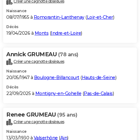
Créer une cagnotte obsèques
City break
Voyage de noces
Climat
Destinations
Voyage nature
Forum
+
PHOTO
Naissance
08/07/1955 à
Romorantin-Lanthenay
(
Loir-et-Cher
)
GUIDES D'ACHAT
Décès
19/04/2026 à
Monts
(
Indre-et-Loire
)
BONS PLANS
CARTE DE VOEUX
Annick GRUMEAU
(78 ans)
Carte Bonne année
Carte Pâques
Carte de Noël
Carte Saint-Valentin
Carte d'anniversaire
DICTIONNAIRE
Créer une cagnotte obsèques
Biographies
Expressions
Dictionnaire
Citations
Proverbes
PROGRAMME TV
Naissance
20/05/1947 à
Boulogne-Billancourt
(
Hauts-de-Seine
)
COPAINS D'AVANT
Décès
22/09/2025 à
Montigny-en-Gohelle
(
Pas-de-Calais
)
Se connecter
Collèges
Universités
Service militaire
S'inscrire
Lycées
Primaires
Entreprises
Avis de recherche
AVIS DE DÉCÈS
FORUM
Renee GRUMEAU
(95 ans)
Lifestyle
Sport
Television
Cinema
Bricolage
Culture
Auto
Voyage
Créer une cagnotte obsèques
Naissance
13/03/1930 à
Valserhône
(
Ain
)