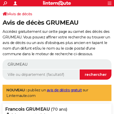
ACTUALITÉS
Connexion
S'inscrire
Avis de décès
Rechercher
Société
Education
Villes
Politique
Faits Divers
Monde
+
SPORT
Avis de décès GRUMEAU
Football
Cyclisme
Forum
Coupe du monde 2026
Tennis
Rugby
CULTURE
Accédez gratuitement sur cette page au carnet des décès des
TNT
Cinéma
Musique
Programme TV
Streaming
Sorties cinéma
+
GRUMEAU. Vous pouvez affiner votre recherche ou trouver un
FINANCE
avis de décès ou un avis d'obsèques plus ancien en tapant le
Impôts
Immobilier
Banque
Crédit
Retraite
Epargne
Risques naturels par ville
Assurance
AUTO
nom d'un défunt et/ou le nom ou le code postal d'une
commune dans le moteur de recherche ci-dessous.
Réserver un essai
Berlines
Forum auto
Essais
Citadines
SUV
+
HIGH-TECH
Meilleur smartphone
Ordinateurs
Guide high-tech
Mobiles
Internet
Jeux vidéo
+
BRICOLAGE
Aménagement intérieur
Cuisine
Jardinage
+
Forum
Extérieur
Salle de bains
Rangement
WEEK-END
Escapades
Expositions
Week-end nature
Guides de France
Patrimoine
Musées
+
LIFESTYLE
NOUVEAU :
publiez un
avis de décès gratuit
sur
Linternaute.com
Bien-être
Mode
+
Art de vivre
Loisirs
Modes de vie
SANTE
Francois GRUMEAU
Guide de la santé
Médicaments
+
Alimentation
Maladies
Sommeil
(70 ans)
VOYAGE