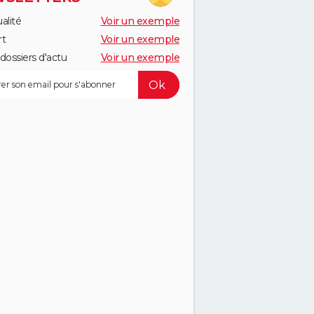
alité
Voir un exemple
rt
Voir un exemple
dossiers d'actu
Voir un exemple