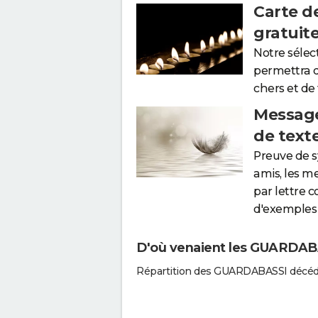
Carte d
gratuit
Notre sélec
permettra 
chers et de
Message
de text
Preuve de 
amis, les m
par lettre 
d'exemples 
D'où venaient les GUARDABA
Répartition des GUARDABASSI décéd