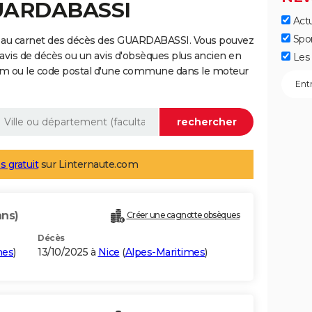
GUARDABASSI
Actu
Spo
e au carnet des décès des GUARDABASSI. Vous pouvez
 avis de décès ou un avis d'obsèques plus ancien en
Les 
nom ou le code postal d'une commune dans le moteur
s gratuit
sur Linternaute.com
ans)
Créer une cagnotte obsèques
Décès
mes
)
13/10/2025 à
Nice
(
Alpes-Maritimes
)