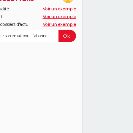
alité
Voir un exemple
rt
Voir un exemple
dossiers d'actu
Voir un exemple