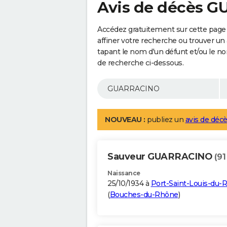
Avis de décès 
Accédez gratuitement sur cette pag
affiner votre recherche ou trouver un
tapant le nom d'un défunt et/ou le 
de recherche ci-dessous.
NOUVEAU :
publiez un
avis de décè
Sauveur GUARRACINO
(91
Naissance
25/10/1934 à
Port-Saint-Louis-du-
(
Bouches-du-Rhône
)