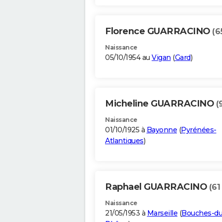
Florence GUARRACINO
(6
Naissance
05/10/1954 au
Vigan
(
Gard
)
Micheline GUARRACINO
(
Naissance
01/10/1925 à
Bayonne
(
Pyrénées-
Atlantiques
)
Raphael GUARRACINO
(61
Naissance
21/05/1953 à
Marseille
(
Bouches-du