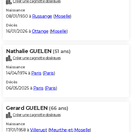
Créer une cagnotte obsèques
City break
Voyage de noces
Climat
Destinations
Voyage nature
Forum
+
PHOTO
Naissance
08/01/1930 à
Russange
(
Moselle
)
GUIDES D'ACHAT
Décès
16/01/2026 à
Ottange
(
Moselle
)
BONS PLANS
CARTE DE VOEUX
Nathalie GUELEN
(51 ans)
Carte Bonne année
Carte Pâques
Carte de Noël
Carte Saint-Valentin
Carte d'anniversaire
DICTIONNAIRE
Créer une cagnotte obsèques
Biographies
Expressions
Dictionnaire
Citations
Proverbes
PROGRAMME TV
Naissance
14/04/1974 à
Paris
(
Paris
)
COPAINS D'AVANT
Décès
06/05/2025 à
Paris
(
Paris
)
Se connecter
Collèges
Universités
Service militaire
S'inscrire
Lycées
Primaires
Entreprises
Avis de recherche
AVIS DE DÉCÈS
FORUM
Gerard GUELEN
(66 ans)
Lifestyle
Sport
Television
Cinema
Bricolage
Culture
Auto
Voyage
Créer une cagnotte obsèques
Naissance
17/01/1958 à
Villerupt
(
Meurthe-et-Moselle
)