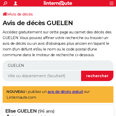
ACTUALITÉS
Connexion
S'inscrire
Avis de décès
Rechercher
Société
Education
Villes
Politique
Faits Divers
Monde
+
SPORT
Avis de décès GUELEN
Football
Cyclisme
Forum
Coupe du monde 2026
Tennis
Rugby
CULTURE
Accédez gratuitement sur cette page au carnet des décès des
TNT
Cinéma
Musique
Programme TV
Streaming
Sorties cinéma
+
GUELEN. Vous pouvez affiner votre recherche ou trouver un
FINANCE
avis de décès ou un avis d'obsèques plus ancien en tapant le
Impôts
Immobilier
Banque
Crédit
Retraite
Epargne
Risques naturels par ville
Assurance
AUTO
nom d'un défunt et/ou le nom ou le code postal d'une
commune dans le moteur de recherche ci-dessous.
Réserver un essai
Berlines
Forum auto
Essais
Citadines
SUV
+
HIGH-TECH
Meilleur smartphone
Ordinateurs
Guide high-tech
Mobiles
Internet
Jeux vidéo
+
BRICOLAGE
Aménagement intérieur
Cuisine
Jardinage
+
Forum
Extérieur
Salle de bains
Rangement
WEEK-END
Escapades
Expositions
Week-end nature
Guides de France
Patrimoine
Musées
+
LIFESTYLE
NOUVEAU :
publiez un
avis de décès gratuit
sur
Linternaute.com
Bien-être
Mode
+
Art de vivre
Loisirs
Modes de vie
SANTE
Elise GUELEN
Guide de la santé
Médicaments
+
Alimentation
Maladies
Sommeil
(96 ans)
VOYAGE