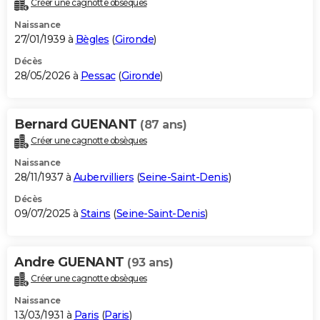
Créer une cagnotte obsèques
City break
Voyage de noces
Climat
Destinations
Voyage nature
Forum
+
PHOTO
Naissance
27/01/1939 à
Bègles
(
Gironde
)
GUIDES D'ACHAT
Décès
28/05/2026 à
Pessac
(
Gironde
)
BONS PLANS
CARTE DE VOEUX
Bernard GUENANT
(87 ans)
Carte Bonne année
Carte Pâques
Carte de Noël
Carte Saint-Valentin
Carte d'anniversaire
DICTIONNAIRE
Créer une cagnotte obsèques
Biographies
Expressions
Dictionnaire
Citations
Proverbes
PROGRAMME TV
Naissance
28/11/1937 à
Aubervilliers
(
Seine-Saint-Denis
)
COPAINS D'AVANT
Décès
09/07/2025 à
Stains
(
Seine-Saint-Denis
)
Se connecter
Collèges
Universités
Service militaire
S'inscrire
Lycées
Primaires
Entreprises
Avis de recherche
AVIS DE DÉCÈS
FORUM
Andre GUENANT
(93 ans)
Lifestyle
Sport
Television
Cinema
Bricolage
Culture
Auto
Voyage
Créer une cagnotte obsèques
Naissance
13/03/1931 à
Paris
(
Paris
)