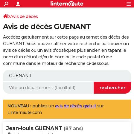
ACTUALITÉS
Connexion
S'inscrire
Avis de décès
Rechercher
Société
Education
Villes
Politique
Faits Divers
Monde
+
SPORT
Avis de décès GUENANT
Football
Cyclisme
Forum
Coupe du monde 2026
Tennis
Rugby
CULTURE
Accédez gratuitement sur cette page au carnet des décès des
TNT
Cinéma
Musique
Programme TV
Streaming
Sorties cinéma
+
GUENANT. Vous pouvez affiner votre recherche ou trouver un
FINANCE
avis de décès ou un avis d'obsèques plus ancien en tapant le
Impôts
Immobilier
Banque
Crédit
Retraite
Epargne
Risques naturels par ville
Assurance
AUTO
nom d'un défunt et/ou le nom ou le code postal d'une
commune dans le moteur de recherche ci-dessous.
Réserver un essai
Berlines
Forum auto
Essais
Citadines
SUV
+
HIGH-TECH
Meilleur smartphone
Ordinateurs
Guide high-tech
Mobiles
Internet
Jeux vidéo
+
BRICOLAGE
Aménagement intérieur
Cuisine
Jardinage
+
Forum
Extérieur
Salle de bains
Rangement
WEEK-END
Escapades
Expositions
Week-end nature
Guides de France
Patrimoine
Musées
+
LIFESTYLE
NOUVEAU :
publiez un
avis de décès gratuit
sur
Linternaute.com
Bien-être
Mode
+
Art de vivre
Loisirs
Modes de vie
SANTE
Jean-louis GUENANT
Guide de la santé
Médicaments
+
Alimentation
Maladies
Sommeil
(87 ans)
VOYAGE