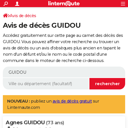
ACTUALITÉS
Connexion
S'inscrire
Avis de décès
Rechercher
Société
Education
Villes
Politique
Faits Divers
Monde
+
SPORT
Avis de décès GUIDOU
Football
Cyclisme
Forum
Coupe du monde 2026
Tennis
Rugby
CULTURE
Accédez gratuitement sur cette page au carnet des décès des
TNT
Cinéma
Musique
Programme TV
Streaming
Sorties cinéma
+
GUIDOU. Vous pouvez affiner votre recherche ou trouver un
FINANCE
avis de décès ou un avis d'obsèques plus ancien en tapant le
Impôts
Immobilier
Banque
Crédit
Retraite
Epargne
Risques naturels par ville
Assurance
AUTO
nom d'un défunt et/ou le nom ou le code postal d'une
commune dans le moteur de recherche ci-dessous.
Réserver un essai
Berlines
Forum auto
Essais
Citadines
SUV
+
HIGH-TECH
Meilleur smartphone
Ordinateurs
Guide high-tech
Mobiles
Internet
Jeux vidéo
+
BRICOLAGE
Aménagement intérieur
Cuisine
Jardinage
+
Forum
Extérieur
Salle de bains
Rangement
WEEK-END
Escapades
Expositions
Week-end nature
Guides de France
Patrimoine
Musées
+
LIFESTYLE
NOUVEAU :
publiez un
avis de décès gratuit
sur
Linternaute.com
Bien-être
Mode
+
Art de vivre
Loisirs
Modes de vie
SANTE
Agnes GUIDOU
Guide de la santé
Médicaments
+
Alimentation
Maladies
Sommeil
(73 ans)
VOYAGE