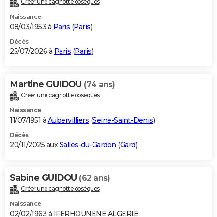
Créer une cagnotte obsèques
City break
Voyage de noces
Climat
Destinations
Voyage nature
Forum
+
PHOTO
Naissance
08/03/1953 à
Paris
(
Paris
)
GUIDES D'ACHAT
Décès
25/07/2026 à
Paris
(
Paris
)
BONS PLANS
CARTE DE VOEUX
Martine GUIDOU
(74 ans)
Carte Bonne année
Carte Pâques
Carte de Noël
Carte Saint-Valentin
Carte d'anniversaire
DICTIONNAIRE
Créer une cagnotte obsèques
Biographies
Expressions
Dictionnaire
Citations
Proverbes
PROGRAMME TV
Naissance
11/07/1951 à
Aubervilliers
(
Seine-Saint-Denis
)
COPAINS D'AVANT
Décès
20/11/2025 aux
Salles-du-Gardon
(
Gard
)
Se connecter
Collèges
Universités
Service militaire
S'inscrire
Lycées
Primaires
Entreprises
Avis de recherche
AVIS DE DÉCÈS
FORUM
Sabine GUIDOU
(62 ans)
Lifestyle
Sport
Television
Cinema
Bricolage
Culture
Auto
Voyage
Créer une cagnotte obsèques
Naissance
02/02/1963 à IFERHOUNENE ALGERIE