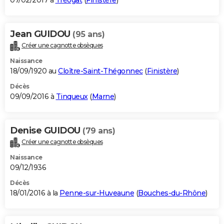
07/02/2017 à
Tréogat
(
Finistère
)
Jean GUIDOU
(95 ans)
Créer une cagnotte obsèques
Naissance
18/09/1920 au
Cloître-Saint-Thégonnec
(
Finistère
)
Décès
09/09/2016 à
Tinqueux
(
Marne
)
Denise GUIDOU
(79 ans)
Créer une cagnotte obsèques
Naissance
09/12/1936
Décès
18/01/2016 à la
Penne-sur-Huveaune
(
Bouches-du-Rhône
)