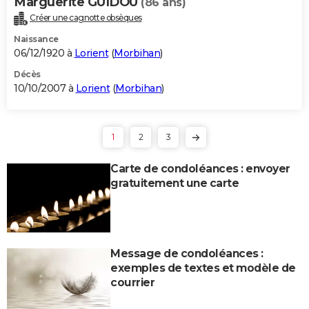
Marguerite GUIDOU
(86 ans)
Créer une cagnotte obsèques
Naissance
06/12/1920 à
Lorient
(
Morbihan
)
Décès
10/10/2007 à
Lorient
(
Morbihan
)
1
2
3
Carte de condoléances : envoyer
gratuitement une carte
Message de condoléances :
exemples de textes et modèle de
courrier