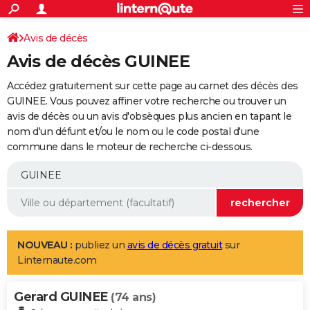
ACTUALITÉS
Connexion
S'inscrire
Avis de décès
Rechercher
Société
Education
Villes
Politique
Faits Divers
Monde
+
SPORT
Avis de décès GUINEE
Football
Cyclisme
Forum
Coupe du monde 2026
Tennis
Rugby
CULTURE
Accédez gratuitement sur cette page au carnet des décès des
TNT
Cinéma
Musique
Programme TV
Streaming
Sorties cinéma
+
GUINEE. Vous pouvez affiner votre recherche ou trouver un
FINANCE
avis de décès ou un avis d'obsèques plus ancien en tapant le
Impôts
Immobilier
Banque
Crédit
Retraite
Epargne
Risques naturels par ville
Assurance
AUTO
nom d'un défunt et/ou le nom ou le code postal d'une
commune dans le moteur de recherche ci-dessous.
Réserver un essai
Berlines
Forum auto
Essais
Citadines
SUV
+
HIGH-TECH
Meilleur smartphone
Ordinateurs
Guide high-tech
Mobiles
Internet
Jeux vidéo
+
BRICOLAGE
Aménagement intérieur
Cuisine
Jardinage
+
Forum
Extérieur
Salle de bains
Rangement
WEEK-END
Escapades
Expositions
Week-end nature
Guides de France
Patrimoine
Musées
+
LIFESTYLE
NOUVEAU :
publiez un
avis de décès gratuit
sur
Linternaute.com
Bien-être
Mode
+
Art de vivre
Loisirs
Modes de vie
SANTE
Gerard GUINEE
Guide de la santé
Médicaments
+
Alimentation
Maladies
Sommeil
(74 ans)
VOYAGE