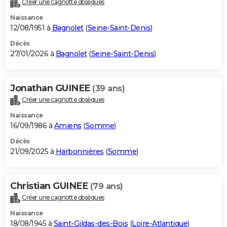
Créer une cagnotte obsèques
City break
Voyage de noces
Climat
Destinations
Voyage nature
Forum
+
PHOTO
Naissance
12/08/1951 à
Bagnolet
(
Seine-Saint-Denis
)
GUIDES D'ACHAT
Décès
27/01/2026 à
Bagnolet
(
Seine-Saint-Denis
)
BONS PLANS
CARTE DE VOEUX
Jonathan GUINEE
(39 ans)
Carte Bonne année
Carte Pâques
Carte de Noël
Carte Saint-Valentin
Carte d'anniversaire
DICTIONNAIRE
Créer une cagnotte obsèques
Biographies
Expressions
Dictionnaire
Citations
Proverbes
PROGRAMME TV
Naissance
16/09/1986 à
Amiens
(
Somme
)
COPAINS D'AVANT
Décès
21/09/2025 à
Harbonnières
(
Somme
)
Se connecter
Collèges
Universités
Service militaire
S'inscrire
Lycées
Primaires
Entreprises
Avis de recherche
AVIS DE DÉCÈS
FORUM
Christian GUINEE
(79 ans)
Lifestyle
Sport
Television
Cinema
Bricolage
Culture
Auto
Voyage
Créer une cagnotte obsèques
Naissance
18/08/1945 à
Saint-Gildas-des-Bois
(
Loire-Atlantique
)