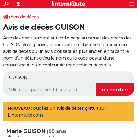
ACTUALITÉS
Connexion
S'inscrire
Avis de décès
Rechercher
Société
Education
Villes
Politique
Faits Divers
Monde
+
SPORT
Avis de décès GUISON
Football
Cyclisme
Forum
Coupe du monde 2026
Tennis
Rugby
CULTURE
Accédez gratuitement sur cette page au carnet des décès des
TNT
Cinéma
Musique
Programme TV
Streaming
Sorties cinéma
+
GUISON. Vous pouvez affiner votre recherche ou trouver un
FINANCE
avis de décès ou un avis d'obsèques plus ancien en tapant le
Impôts
Immobilier
Banque
Crédit
Retraite
Epargne
Risques naturels par ville
Assurance
AUTO
nom d'un défunt et/ou le nom ou le code postal d'une
commune dans le moteur de recherche ci-dessous.
Réserver un essai
Berlines
Forum auto
Essais
Citadines
SUV
+
HIGH-TECH
Meilleur smartphone
Ordinateurs
Guide high-tech
Mobiles
Internet
Jeux vidéo
+
BRICOLAGE
Aménagement intérieur
Cuisine
Jardinage
+
Forum
Extérieur
Salle de bains
Rangement
WEEK-END
Escapades
Expositions
Week-end nature
Guides de France
Patrimoine
Musées
+
LIFESTYLE
NOUVEAU :
publiez un
avis de décès gratuit
sur
Linternaute.com
Bien-être
Mode
+
Art de vivre
Loisirs
Modes de vie
SANTE
Marie GUISON
Guide de la santé
Médicaments
+
Alimentation
Maladies
Sommeil
(85 ans)
VOYAGE