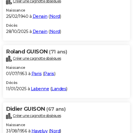
Créer une cagnotte obsèques
City break
Voyage de noces
Climat
Destinations
Voyage nature
Forum
+
PHOTO
Naissance
25/02/1940 à
Denain
(
Nord
)
GUIDES D'ACHAT
Décès
28/10/2025 à
Denain
(
Nord
)
BONS PLANS
CARTE DE VOEUX
Roland GUISON
(71 ans)
Carte Bonne année
Carte Pâques
Carte de Noël
Carte Saint-Valentin
Carte d'anniversaire
DICTIONNAIRE
Créer une cagnotte obsèques
Biographies
Expressions
Dictionnaire
Citations
Proverbes
PROGRAMME TV
Naissance
01/07/1953 à
Paris
(
Paris
)
COPAINS D'AVANT
Décès
11/01/2025 à
Labenne
(
Landes
)
Se connecter
Collèges
Universités
Service militaire
S'inscrire
Lycées
Primaires
Entreprises
Avis de recherche
AVIS DE DÉCÈS
FORUM
Didier GUISON
(67 ans)
Lifestyle
Sport
Television
Cinema
Bricolage
Culture
Auto
Voyage
Créer une cagnotte obsèques
Naissance
31/08/1956 à
Haveluy
(
Nord
)