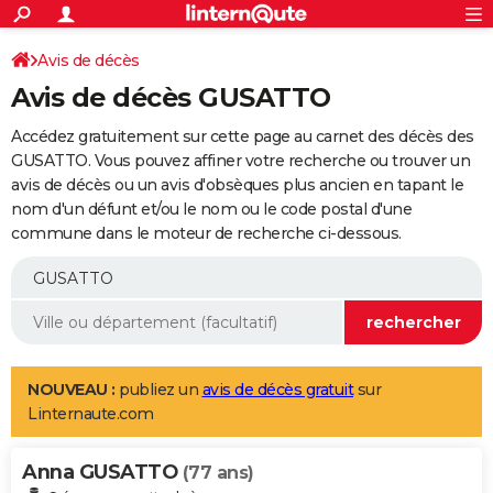
ACTUALITÉS
Connexion
S'inscrire
Avis de décès
Rechercher
Société
Education
Villes
Politique
Faits Divers
Monde
+
SPORT
Avis de décès GUSATTO
Football
Cyclisme
Forum
Coupe du monde 2026
Tennis
Rugby
CULTURE
Accédez gratuitement sur cette page au carnet des décès des
TNT
Cinéma
Musique
Programme TV
Streaming
Sorties cinéma
+
GUSATTO. Vous pouvez affiner votre recherche ou trouver un
FINANCE
avis de décès ou un avis d'obsèques plus ancien en tapant le
Impôts
Immobilier
Banque
Crédit
Retraite
Epargne
Risques naturels par ville
Assurance
AUTO
nom d'un défunt et/ou le nom ou le code postal d'une
commune dans le moteur de recherche ci-dessous.
Réserver un essai
Berlines
Forum auto
Essais
Citadines
SUV
+
HIGH-TECH
Meilleur smartphone
Ordinateurs
Guide high-tech
Mobiles
Internet
Jeux vidéo
+
BRICOLAGE
Aménagement intérieur
Cuisine
Jardinage
+
Forum
Extérieur
Salle de bains
Rangement
WEEK-END
Escapades
Expositions
Week-end nature
Guides de France
Patrimoine
Musées
+
LIFESTYLE
NOUVEAU :
publiez un
avis de décès gratuit
sur
Linternaute.com
Bien-être
Mode
+
Art de vivre
Loisirs
Modes de vie
SANTE
Anna GUSATTO
Guide de la santé
Médicaments
+
Alimentation
Maladies
Sommeil
(77 ans)
VOYAGE