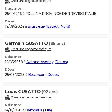
Créer une cagnotte obsèques
City break
Voyage de noces
Climat
Destinations
Voyage nature
Forum
+
PHOTO
Naissance
25/11/1946 à FOLLINA PROVINCE DE TREVISO ITALIE
GUIDES D'ACHAT
Décès
19/09/2024 à
Bruay-sur-l'Escaut
(
Nord
)
BONS PLANS
CARTE DE VOEUX
Germain GUSATTO
(85 ans)
Carte Bonne année
Carte Pâques
Carte de Noël
Carte Saint-Valentin
Carte d'anniversaire
DICTIONNAIRE
Créer une cagnotte obsèques
Biographies
Expressions
Dictionnaire
Citations
Proverbes
PROGRAMME TV
Naissance
16/05/1938 à
Avanne-Aveney
(
Doubs
)
COPAINS D'AVANT
Décès
25/08/2023 à
Besançon
(
Doubs
)
Se connecter
Collèges
Universités
Service militaire
S'inscrire
Lycées
Primaires
Entreprises
Avis de recherche
AVIS DE DÉCÈS
FORUM
Louis GUSATTO
(92 ans)
Lifestyle
Sport
Television
Cinema
Bricolage
Culture
Auto
Voyage
Créer une cagnotte obsèques
Naissance
14/11/1930 à
Damparis
(
Jura
)