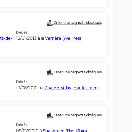
Créer une cagnotte obsèques
Décès
ts-de-
12/01/2013 à la
Verrière
(
Yvelines
)
Créer une cagnotte obsèques
Décès
13/08/2012 au
Puy-en-Velay
(
Haute-Loire
)
Créer une cagnotte obsèques
Décès
09/07/2012 à
Strasbourg
(
Bas-Rhin
)