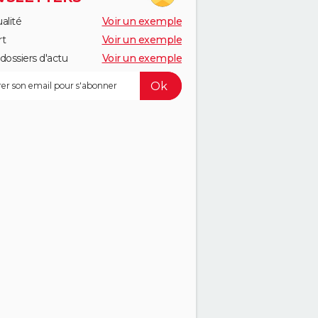
alité
Voir un exemple
rt
Voir un exemple
dossiers d'actu
Voir un exemple