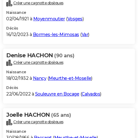
Créer une cagnotte obsèques
Naissance
02/04/1921 à
Moyenmoutier
(
Vosges
)
Décès
16/12/2023 à
Bormes-les-Mimosas
(
Var
)
Denise HACHON
(90 ans)
Créer une cagnotte obsèques
Naissance
18/02/1932 à
Nancy
(
Meurthe-et-Moselle
)
Décès
22/06/2022 à
Souleuvre en Bocage
(
Calvados
)
Joelle HACHON
(65 ans)
Créer une cagnotte obsèques
Naissance
30/08/1956 à
Baccarat
(
Meurthe-et-Moselle
)