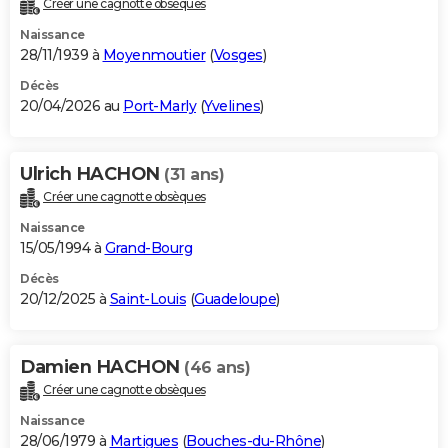
Créer une cagnotte obsèques
City break
Voyage de noces
Climat
Destinations
Voyage nature
Forum
+
PHOTO
Naissance
28/11/1939 à
Moyenmoutier
(
Vosges
)
GUIDES D'ACHAT
Décès
20/04/2026 au
Port-Marly
(
Yvelines
)
BONS PLANS
CARTE DE VOEUX
Ulrich HACHON
(31 ans)
Carte Bonne année
Carte Pâques
Carte de Noël
Carte Saint-Valentin
Carte d'anniversaire
DICTIONNAIRE
Créer une cagnotte obsèques
Biographies
Expressions
Dictionnaire
Citations
Proverbes
PROGRAMME TV
Naissance
15/05/1994 à
Grand-Bourg
COPAINS D'AVANT
Décès
20/12/2025 à
Saint-Louis
(
Guadeloupe
)
Se connecter
Collèges
Universités
Service militaire
S'inscrire
Lycées
Primaires
Entreprises
Avis de recherche
AVIS DE DÉCÈS
FORUM
Damien HACHON
(46 ans)
Lifestyle
Sport
Television
Cinema
Bricolage
Culture
Auto
Voyage
Créer une cagnotte obsèques
Naissance
28/06/1979 à
Martigues
(
Bouches-du-Rhône
)