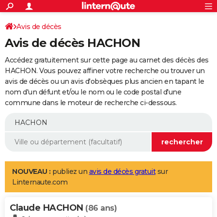
ACTUALITÉS
Connexion
S'inscrire
Avis de décès
Rechercher
Société
Education
Villes
Politique
Faits Divers
Monde
+
SPORT
Avis de décès HACHON
Football
Cyclisme
Forum
Coupe du monde 2026
Tennis
Rugby
CULTURE
Accédez gratuitement sur cette page au carnet des décès des
TNT
Cinéma
Musique
Programme TV
Streaming
Sorties cinéma
+
HACHON. Vous pouvez affiner votre recherche ou trouver un
FINANCE
avis de décès ou un avis d'obsèques plus ancien en tapant le
Impôts
Immobilier
Banque
Crédit
Retraite
Epargne
Risques naturels par ville
Assurance
AUTO
nom d'un défunt et/ou le nom ou le code postal d'une
commune dans le moteur de recherche ci-dessous.
Réserver un essai
Berlines
Forum auto
Essais
Citadines
SUV
+
HIGH-TECH
Meilleur smartphone
Ordinateurs
Guide high-tech
Mobiles
Internet
Jeux vidéo
+
BRICOLAGE
Aménagement intérieur
Cuisine
Jardinage
+
Forum
Extérieur
Salle de bains
Rangement
WEEK-END
Escapades
Expositions
Week-end nature
Guides de France
Patrimoine
Musées
+
LIFESTYLE
NOUVEAU :
publiez un
avis de décès gratuit
sur
Linternaute.com
Bien-être
Mode
+
Art de vivre
Loisirs
Modes de vie
SANTE
Claude HACHON
Guide de la santé
Médicaments
+
Alimentation
Maladies
Sommeil
(86 ans)
VOYAGE