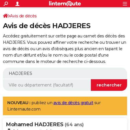
ACTUALITÉS
Connexion
S'inscrire
Avis de décès
Rechercher
Société
Education
Villes
Politique
Faits Divers
Monde
+
SPORT
Avis de décès HADJERES
Football
Cyclisme
Forum
Coupe du monde 2026
Tennis
Rugby
CULTURE
Accédez gratuitement sur cette page au carnet des décès des
TNT
Cinéma
Musique
Programme TV
Streaming
Sorties cinéma
+
HADJERES. Vous pouvez affiner votre recherche ou trouver un
FINANCE
avis de décès ou un avis d'obsèques plus ancien en tapant le
Impôts
Immobilier
Banque
Crédit
Retraite
Epargne
Risques naturels par ville
Assurance
AUTO
nom d'un défunt et/ou le nom ou le code postal d'une
commune dans le moteur de recherche ci-dessous.
Réserver un essai
Berlines
Forum auto
Essais
Citadines
SUV
+
HIGH-TECH
Meilleur smartphone
Ordinateurs
Guide high-tech
Mobiles
Internet
Jeux vidéo
+
BRICOLAGE
Aménagement intérieur
Cuisine
Jardinage
+
Forum
Extérieur
Salle de bains
Rangement
WEEK-END
Escapades
Expositions
Week-end nature
Guides de France
Patrimoine
Musées
+
LIFESTYLE
NOUVEAU :
publiez un
avis de décès gratuit
sur
Linternaute.com
Bien-être
Mode
+
Art de vivre
Loisirs
Modes de vie
SANTE
Mohamed HADJERES
Guide de la santé
Médicaments
+
Alimentation
Maladies
Sommeil
(64 ans)
VOYAGE