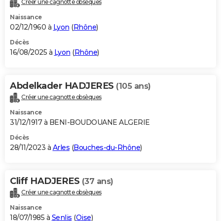
Créer une cagnotte obsèques
City break
Voyage de noces
Climat
Destinations
Voyage nature
Forum
+
PHOTO
Naissance
02/12/1960 à
Lyon
(
Rhône
)
GUIDES D'ACHAT
Décès
16/08/2025 à
Lyon
(
Rhône
)
BONS PLANS
CARTE DE VOEUX
Abdelkader HADJERES
(105 ans)
Carte Bonne année
Carte Pâques
Carte de Noël
Carte Saint-Valentin
Carte d'anniversaire
DICTIONNAIRE
Créer une cagnotte obsèques
Biographies
Expressions
Dictionnaire
Citations
Proverbes
PROGRAMME TV
Naissance
31/12/1917 à BENI-BOUDOUANE ALGERIE
COPAINS D'AVANT
Décès
28/11/2023 à
Arles
(
Bouches-du-Rhône
)
Se connecter
Collèges
Universités
Service militaire
S'inscrire
Lycées
Primaires
Entreprises
Avis de recherche
AVIS DE DÉCÈS
FORUM
Cliff HADJERES
(37 ans)
Lifestyle
Sport
Television
Cinema
Bricolage
Culture
Auto
Voyage
Créer une cagnotte obsèques
Naissance
18/07/1985 à
Senlis
(
Oise
)