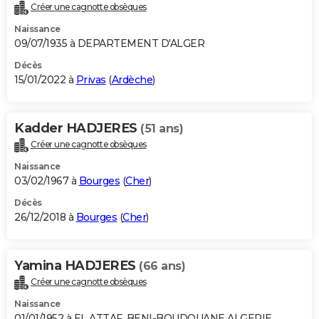
Créer une cagnotte obsèques
Naissance
09/07/1935 à DEPARTEMENT D'ALGER
Décès
15/01/2022 à
Privas
(
Ardèche
)
Kadder HADJERES
(51 ans)
Créer une cagnotte obsèques
Naissance
03/02/1967 à
Bourges
(
Cher
)
Décès
26/12/2018 à
Bourges
(
Cher
)
Yamina HADJERES
(66 ans)
Créer une cagnotte obsèques
Naissance
01/01/1952 à EL ATTAF, BENI-BOUDOUANE ALGERIE