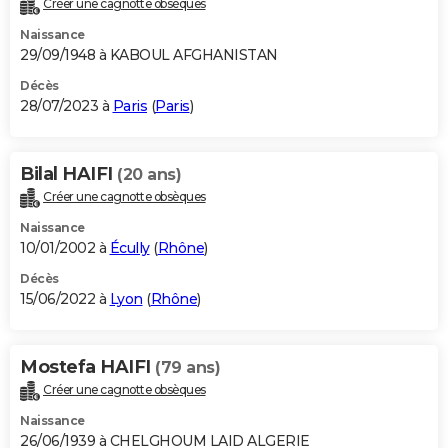
Créer une cagnotte obsèques
City break
Voyage de noces
Climat
Destinations
Voyage nature
Forum
+
PHOTO
Naissance
29/09/1948 à KABOUL AFGHANISTAN
GUIDES D'ACHAT
Décès
28/07/2023 à
Paris
(
Paris
)
BONS PLANS
CARTE DE VOEUX
Bilal HAIFI
(20 ans)
Carte Bonne année
Carte Pâques
Carte de Noël
Carte Saint-Valentin
Carte d'anniversaire
DICTIONNAIRE
Créer une cagnotte obsèques
Biographies
Expressions
Dictionnaire
Citations
Proverbes
PROGRAMME TV
Naissance
10/01/2002 à
Écully
(
Rhône
)
COPAINS D'AVANT
Décès
15/06/2022 à
Lyon
(
Rhône
)
Se connecter
Collèges
Universités
Service militaire
S'inscrire
Lycées
Primaires
Entreprises
Avis de recherche
AVIS DE DÉCÈS
FORUM
Mostefa HAIFI
(79 ans)
Lifestyle
Sport
Television
Cinema
Bricolage
Culture
Auto
Voyage
Créer une cagnotte obsèques
Naissance
26/06/1939 à CHELGHOUM LAID ALGERIE