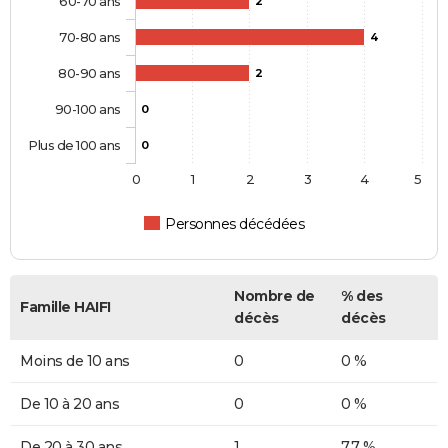
60-70 ans
2
70-80 ans
4
80-90 ans
2
90-100 ans
0
Plus de 100 ans
0
0
1
2
3
4
5
Personnes décédées
Nombre de
% des
Famille HAIFI
décès
décès
Moins de 10 ans
0
0 %
De 10 à 20 ans
0
0 %
De 20 à 30 ans
1
7,7 %