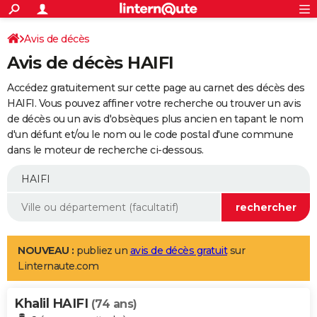
ACTUALITÉS
Connexion
S'inscrire
Avis de décès
Rechercher
Société
Education
Villes
Politique
Faits Divers
Monde
+
SPORT
Avis de décès HAIFI
Football
Cyclisme
Forum
Coupe du monde 2026
Tennis
Rugby
CULTURE
Accédez gratuitement sur cette page au carnet des décès des
TNT
Cinéma
Musique
Programme TV
Streaming
Sorties cinéma
+
HAIFI. Vous pouvez affiner votre recherche ou trouver un avis
FINANCE
de décès ou un avis d'obsèques plus ancien en tapant le nom
Impôts
Immobilier
Banque
Crédit
Retraite
Epargne
Risques naturels par ville
Assurance
AUTO
d'un défunt et/ou le nom ou le code postal d'une commune
dans le moteur de recherche ci-dessous.
Réserver un essai
Berlines
Forum auto
Essais
Citadines
SUV
+
HIGH-TECH
Meilleur smartphone
Ordinateurs
Guide high-tech
Mobiles
Internet
Jeux vidéo
+
BRICOLAGE
Aménagement intérieur
Cuisine
Jardinage
+
Forum
Extérieur
Salle de bains
Rangement
WEEK-END
Escapades
Expositions
Week-end nature
Guides de France
Patrimoine
Musées
+
LIFESTYLE
NOUVEAU :
publiez un
avis de décès gratuit
sur
Linternaute.com
Bien-être
Mode
+
Art de vivre
Loisirs
Modes de vie
SANTE
Khalil HAIFI
Guide de la santé
Médicaments
+
Alimentation
Maladies
Sommeil
(74 ans)
VOYAGE