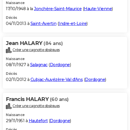
Naissance
17/10/1948 à la
Jonchère-Saint-Maurice
(
Haute-Vienne
)
Décès
04/11/2013 à
Saint-Avertin
(
Indre-et-Loire
)
Jean HALARY
(84 ans)
Créer une cagnotte obsèques
Naissance
08/11/1927 à
Salagnac
(
Dordogne
)
Décès
02/11/2012 à
Cubjac-Auvézère-Val d'Ans
(
Dordogne
)
Francis HALARY
(60 ans)
Créer une cagnotte obsèques
Naissance
29/11/1951 à
Hautefort
(
Dordogne
)
Décès