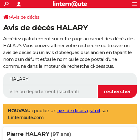
ACTUALITÉS
Connexion
S'inscrire
Avis de décès
Rechercher
Société
Education
Villes
Politique
Faits Divers
Monde
+
SPORT
Avis de décès HALARY
Football
Cyclisme
Forum
Coupe du monde 2026
Tennis
Rugby
CULTURE
Accédez gratuitement sur cette page au carnet des décès des
TNT
Cinéma
Musique
Programme TV
Streaming
Sorties cinéma
+
HALARY. Vous pouvez affiner votre recherche ou trouver un
FINANCE
avis de décès ou un avis d'obsèques plus ancien en tapant le
Impôts
Immobilier
Banque
Crédit
Retraite
Epargne
Risques naturels par ville
Assurance
AUTO
nom d'un défunt et/ou le nom ou le code postal d'une
commune dans le moteur de recherche ci-dessous.
Réserver un essai
Berlines
Forum auto
Essais
Citadines
SUV
+
HIGH-TECH
Meilleur smartphone
Ordinateurs
Guide high-tech
Mobiles
Internet
Jeux vidéo
+
BRICOLAGE
Aménagement intérieur
Cuisine
Jardinage
+
Forum
Extérieur
Salle de bains
Rangement
WEEK-END
Escapades
Expositions
Week-end nature
Guides de France
Patrimoine
Musées
+
LIFESTYLE
NOUVEAU :
publiez un
avis de décès gratuit
sur
Linternaute.com
Bien-être
Mode
+
Art de vivre
Loisirs
Modes de vie
SANTE
Pierre HALARY
Guide de la santé
Médicaments
+
Alimentation
Maladies
Sommeil
(97 ans)
VOYAGE