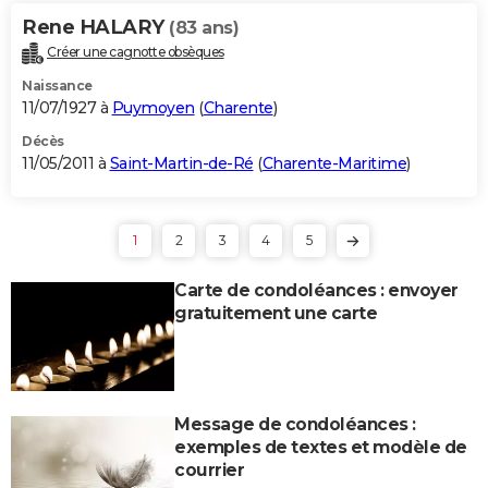
Rene HALARY
(83 ans)
Créer une cagnotte obsèques
Naissance
11/07/1927 à
Puymoyen
(
Charente
)
Décès
11/05/2011 à
Saint-Martin-de-Ré
(
Charente-Maritime
)
1
2
3
4
5
Carte de condoléances : envoyer
gratuitement une carte
Message de condoléances :
exemples de textes et modèle de
courrier