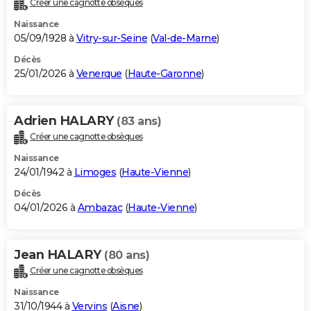
Créer une cagnotte obsèques
City break
Voyage de noces
Climat
Destinations
Voyage nature
Forum
+
PHOTO
Naissance
05/09/1928 à
Vitry-sur-Seine
(
Val-de-Marne
)
GUIDES D'ACHAT
Décès
25/01/2026 à
Venerque
(
Haute-Garonne
)
BONS PLANS
CARTE DE VOEUX
Adrien HALARY
(83 ans)
Carte Bonne année
Carte Pâques
Carte de Noël
Carte Saint-Valentin
Carte d'anniversaire
DICTIONNAIRE
Créer une cagnotte obsèques
Biographies
Expressions
Dictionnaire
Citations
Proverbes
PROGRAMME TV
Naissance
24/01/1942 à
Limoges
(
Haute-Vienne
)
COPAINS D'AVANT
Décès
04/01/2026 à
Ambazac
(
Haute-Vienne
)
Se connecter
Collèges
Universités
Service militaire
S'inscrire
Lycées
Primaires
Entreprises
Avis de recherche
AVIS DE DÉCÈS
FORUM
Jean HALARY
(80 ans)
Lifestyle
Sport
Television
Cinema
Bricolage
Culture
Auto
Voyage
Créer une cagnotte obsèques
Naissance
31/10/1944 à
Vervins
(
Aisne
)