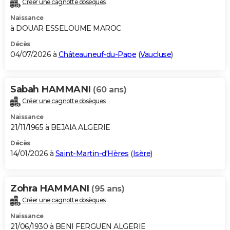
Créer une cagnotte obsèques
City break
Voyage de noces
Climat
Destinations
Voyage nature
Forum
+
PHOTO
Naissance
à DOUAR ESSELOUME MAROC
GUIDES D'ACHAT
Décès
04/07/2026 à
Châteauneuf-du-Pape
(
Vaucluse
)
BONS PLANS
CARTE DE VOEUX
Sabah HAMMANI
(60 ans)
Carte Bonne année
Carte Pâques
Carte de Noël
Carte Saint-Valentin
Carte d'anniversaire
DICTIONNAIRE
Créer une cagnotte obsèques
Biographies
Expressions
Dictionnaire
Citations
Proverbes
PROGRAMME TV
Naissance
21/11/1965 à BEJAIA ALGERIE
COPAINS D'AVANT
Décès
14/01/2026 à
Saint-Martin-d'Hères
(
Isère
)
Se connecter
Collèges
Universités
Service militaire
S'inscrire
Lycées
Primaires
Entreprises
Avis de recherche
AVIS DE DÉCÈS
FORUM
Zohra HAMMANI
(95 ans)
Lifestyle
Sport
Television
Cinema
Bricolage
Culture
Auto
Voyage
Créer une cagnotte obsèques
Naissance
21/06/1930 à BENI FERGUEN ALGERIE