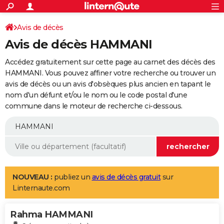
ACTUALITÉS
Connexion
S'inscrire
Avis de décès
Rechercher
Société
Education
Villes
Politique
Faits Divers
Monde
+
SPORT
Avis de décès HAMMANI
Football
Cyclisme
Forum
Coupe du monde 2026
Tennis
Rugby
CULTURE
Accédez gratuitement sur cette page au carnet des décès des
TNT
Cinéma
Musique
Programme TV
Streaming
Sorties cinéma
+
HAMMANI. Vous pouvez affiner votre recherche ou trouver un
FINANCE
avis de décès ou un avis d'obsèques plus ancien en tapant le
Impôts
Immobilier
Banque
Crédit
Retraite
Epargne
Risques naturels par ville
Assurance
AUTO
nom d'un défunt et/ou le nom ou le code postal d'une
commune dans le moteur de recherche ci-dessous.
Réserver un essai
Berlines
Forum auto
Essais
Citadines
SUV
+
HIGH-TECH
Meilleur smartphone
Ordinateurs
Guide high-tech
Mobiles
Internet
Jeux vidéo
+
BRICOLAGE
Aménagement intérieur
Cuisine
Jardinage
+
Forum
Extérieur
Salle de bains
Rangement
WEEK-END
Escapades
Expositions
Week-end nature
Guides de France
Patrimoine
Musées
+
LIFESTYLE
NOUVEAU :
publiez un
avis de décès gratuit
sur
Linternaute.com
Bien-être
Mode
+
Art de vivre
Loisirs
Modes de vie
SANTE
Rahma HAMMANI
Guide de la santé
Médicaments
+
Alimentation
Maladies
Sommeil
VOYAGE