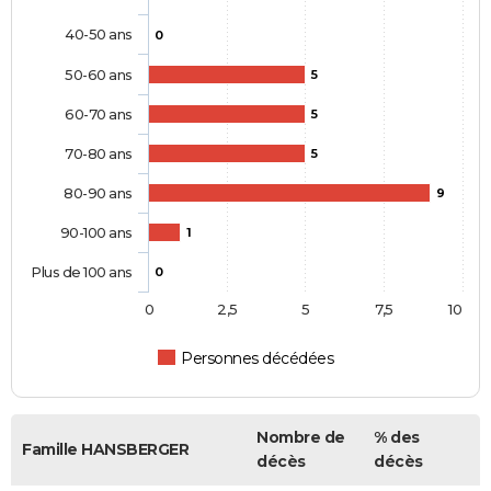
40-50 ans
0
50-60 ans
5
60-70 ans
5
70-80 ans
5
80-90 ans
9
90-100 ans
1
Plus de 100 ans
0
0
2,5
5
7,5
10
Personnes décédées
Nombre de
% des
Famille HANSBERGER
décès
décès