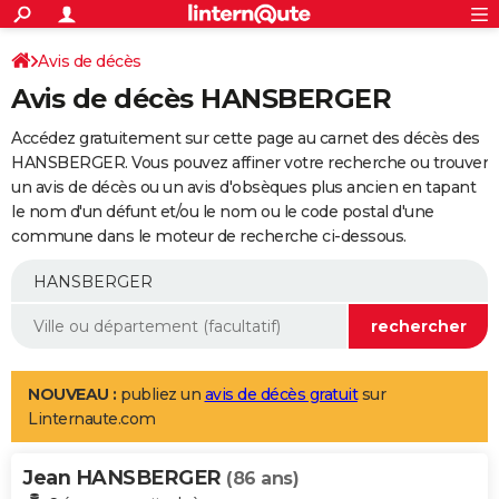
ACTUALITÉS
Connexion
S'inscrire
Avis de décès
Rechercher
Société
Education
Villes
Politique
Faits Divers
Monde
+
SPORT
Avis de décès HANSBERGER
Football
Cyclisme
Forum
Coupe du monde 2026
Tennis
Rugby
CULTURE
Accédez gratuitement sur cette page au carnet des décès des
TNT
Cinéma
Musique
Programme TV
Streaming
Sorties cinéma
+
HANSBERGER. Vous pouvez affiner votre recherche ou trouver
FINANCE
un avis de décès ou un avis d'obsèques plus ancien en tapant
Impôts
Immobilier
Banque
Crédit
Retraite
Epargne
Risques naturels par ville
Assurance
AUTO
le nom d'un défunt et/ou le nom ou le code postal d'une
commune dans le moteur de recherche ci-dessous.
Réserver un essai
Berlines
Forum auto
Essais
Citadines
SUV
+
HIGH-TECH
Meilleur smartphone
Ordinateurs
Guide high-tech
Mobiles
Internet
Jeux vidéo
+
BRICOLAGE
Aménagement intérieur
Cuisine
Jardinage
+
Forum
Extérieur
Salle de bains
Rangement
WEEK-END
Escapades
Expositions
Week-end nature
Guides de France
Patrimoine
Musées
+
LIFESTYLE
NOUVEAU :
publiez un
avis de décès gratuit
sur
Linternaute.com
Bien-être
Mode
+
Art de vivre
Loisirs
Modes de vie
SANTE
Jean HANSBERGER
Guide de la santé
Médicaments
+
Alimentation
Maladies
Sommeil
(86 ans)
VOYAGE