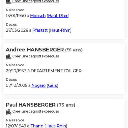
Créer une cagnotte obsèques
City break
Voyage de noces
Climat
Destinations
Voyage nature
Forum
+
PHOTO
Naissance
13/01/1940 à
Moosch
(
Haut-Rhin
)
GUIDES D'ACHAT
Décès
27/03/2026 à
Pfastatt
(
Haut-Rhin
)
BONS PLANS
CARTE DE VOEUX
Andree HANSBERGER
(91 ans)
Carte Bonne année
Carte Pâques
Carte de Noël
Carte Saint-Valentin
Carte d'anniversaire
DICTIONNAIRE
Créer une cagnotte obsèques
Biographies
Expressions
Dictionnaire
Citations
Proverbes
PROGRAMME TV
Naissance
29/10/1933 à DEPARTEMENT D'ALGER
COPAINS D'AVANT
Décès
07/10/2025 à
Nogaro
(
Gers
)
Se connecter
Collèges
Universités
Service militaire
S'inscrire
Lycées
Primaires
Entreprises
Avis de recherche
AVIS DE DÉCÈS
FORUM
Paul HANSBERGER
(75 ans)
Lifestyle
Sport
Television
Cinema
Bricolage
Culture
Auto
Voyage
Créer une cagnotte obsèques
Naissance
12/07/1949 à
Thann
(
Haut-Rhin
)